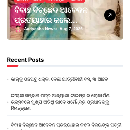
ବିବାହ ବିଚ୍ଛେଦ ଆବେଦନ
ପ୍ରତ୍ୟାହାର କଲେ
ବିଜୟଙ୍କ ପତ୍ନୀ ସଙ୍ଗୀତା
Aadyasha News
Aug 7, 2026
Recent Posts
କାର୍‌କୁ ପଛପଟୁ ଧକ୍କା ଦେଲା ଯାତ୍ରୀବାହୀ ବସ୍‌, ୩ ଆହତ
ଇଂରାଜୀ ସମ୍ବାଦ ପତ୍ର ଆଦ୍ୟାଶା ଟାଇମ୍ସ ର ଲୋକାର୍ପଣ
ଉତ୍ସବରେ ମୁଖ୍ୟ ଅତିଥି ଭାବେ ଧର୍ମେନ୍ଦ୍ର ପ୍ରଧାନଙ୍କୁ
ନିମନ୍ତ୍ରଣ
ବିବାହ ବିଚ୍ଛେଦ ଆବେଦନ ପ୍ରତ୍ୟାହାର କଲେ ବିଜୟଙ୍କ ପତ୍ନୀ