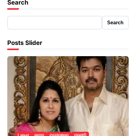
Search
Search
Posts Slider
Latest
ଭାରତ
ମନୋରଞ୍ଜନ
ରାଜନୀତି