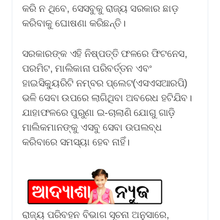
କରି ନ ଥିବେ, ସେସବୁକୁ ରାଜ୍ୟ ସରକାର ଛାଡ଼
କରିବାକୁ ଘୋଷଣା କରିଛନ୍ତି।
ସରକାରଙ୍କ ଏହି ନିଷ୍ପତ୍ତି ଫଳରେ ଫିଟନେସ,
ପରମିଟ, ମାଲିକାନା ପରିବର୍ତ୍ତନ ଏବଂ
ହାଇସିକ୍ୟୁରିଟି ନମ୍ବର ପ୍ଲେଟ(ଏସଏସଆରପି)
ଭଳି ସେବା ଉପରେ ଲାଗିଥିବା ଅବରେଧ ହଟିଯିବ।
ଯାହାଫଳରେ ପୁରୁଣା ଇ-ଚାଲାଣି ଯୋଗୁ ଗାଡ଼ି
ମାଲିକମାନଙ୍କୁ ଏସବୁ ସେବା ଉପଲବ୍ଧ
କରିବାରେ ସମସ୍ୟା ହେବ ନାହିଁ।
ରାଜ୍ୟ ପରିବହନ ବିଭାଗ ସୂଚନା ଅନୁସାରେ,