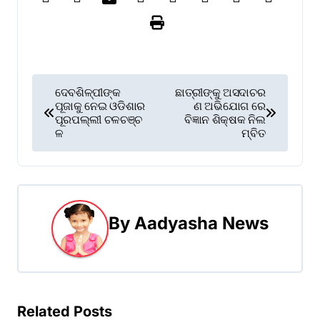
P
ଦେବଶିଳ୍ପୀଙ୍କ
ଛାତ୍ରୀଙ୍କୁ ଅସଦାଚର
ପୂଜାକୁ ନେଇ ଓଡିଶାର
ଣ ଅଭିଯୋଗ ରେ
o
ପୂରପଲ୍ଲୀ ଚଳଚଞ୍ଚ
ବିଜ୍ଞାନ ଶିକ୍ଷକ ନିଲ
ଳ
ମ୍ବିତ
s
t
n
By
Aadyasha News
a
v
i
Related Posts