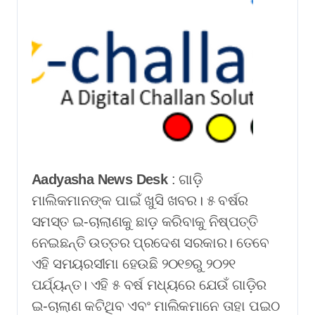
Aadyasha News Desk
: ଗାଡ଼ି
ମାଲିକମାନଙ୍କ ପାଇଁ ଖୁସି ଖବର। ୫ ବର୍ଷର
ସମସ୍ତ ଇ-ଚାଲାଣକୁ ଛାଡ଼ କରିବାକୁ ନିଷ୍ପତ୍ତି
ନେଇଛନ୍ତି ଉତ୍ତର ପ୍ରଦେଶ ସରକାର। ତେବେ
ଏହି ସମୟରସୀମା ହେଉଛି ୨୦୧୭ରୁ ୨୦୨୧
ପର୍ଯ୍ୟନ୍ତ। ଏହି ୫ ବର୍ଷ ମଧ୍ୟରେ ଯେଉଁ ଗାଡ଼ିର
ଇ-ଚାଲାଣ କଟିଥିବ ଏବଂ ମାଲିକମାନେ ତାହା ପଇଠ