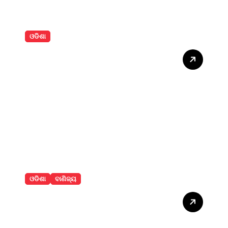
ଓଡିଶା
କାର୍‌କୁ ପଛପଟୁ ଧକ୍କା ଦେଲା
ଯାତ୍ରୀବାହୀ ବସ୍‌, ୩ ଆହତ
ଓଡିଶା
ବାଣିଜ୍ୟ
ଇଂରାଜୀ ସମ୍ବାଦ ପତ୍ର ଆଦ୍ୟାଶା
ଟାଇମ୍ସ ର ଲୋକାର୍ପଣ ଉତ୍ସବରେ
ମୁଖ୍ୟ ଅତିଥି ଭାବେ ଧର୍ମେନ୍ଦ୍ର