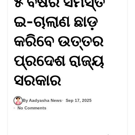
୫ ବର୍ଷର ସମସ୍ତ
ଇ-ଚାଲାଣ ଛାଡ଼
କରିବେ ଉତ୍ତର
ପ୍ରଦେଶ ରାଜ୍ୟ
ସରକାର
By Aadyasha News
Sep 17, 2025
No Comments