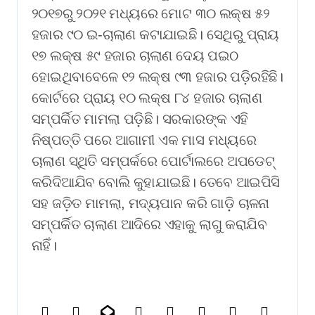
୨୦୧୭ରୁ ୨୦୨୧ ମଧ୍ୟରେ ମୋଟ ୩୦ ଲକ୍ଷ ୫୨
ହଜାର ୯୦ ଇ-ଚାଲାଣ କଟାଯାଇଛି। ସେଥିରୁ ପ୍ରାୟ
୧୭ ଲକ୍ଷ ୫୯ ହଜାର ଚାଲାଣ ଦେୟ ପଇଠ
ହୋଇଥିବାବେଳେ ୧୨ ଲକ୍ଷ ୯୩ ହଜାର ପଡ଼ିରହିଛି।
କୋର୍ଟରେ ପ୍ରାୟ ୧୦ ଲକ୍ଷ ୮୪ ହଜାର ଚାଲାଣ
ସମ୍ପର୍କିତ ମାମଲା ପଡ଼ିଛି। ସରକାରଙ୍କ ଏହି
ନିଷ୍ପତ୍ତି ପରେ ଆଗାମୀ ଏକ ମାସ ମଧ୍ୟରେ
ଚାଲାଣ ସ୍ଥିତି ସମ୍ପର୍କରେ ପୋର୍ଟାଲରେ ଅପଡେଟ୍
କରିଦିଆଯିବ ବୋଲି କୁହାଯାଇଛି। ତେବେ ଆଇପିସି
ସହ ଜଡ଼ିତ ମାମଲା, ମଦ୍ୟପାନ କରି ଗାଡ଼ି ଚାଳନା
ସମ୍ପର୍କିତ ଚାଲାଣ ଆଦିରେ ଏହାକୁ ଲାଗୁ କରାଯିବ
ନାହିଁ।