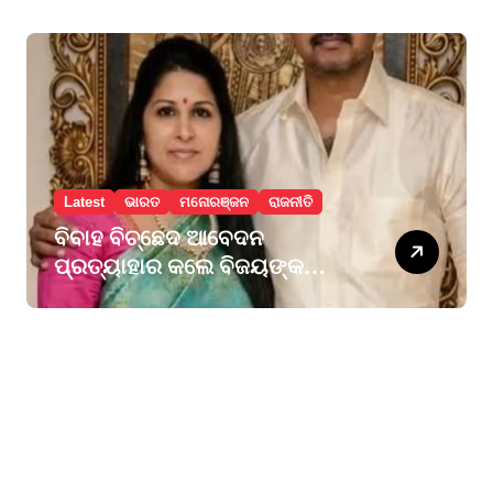
ପ୍ରଧାନଙ୍କୁ ନିମନ୍ତ୍ରଣ
Latest
ଭାରତ
ମନୋରଞ୍ଜନ
ରାଜନୀତି
ବିବାହ ବିଚ୍ଛେଦ ଆବେଦନ
ପ୍ରତ୍ୟାହାର କଲେ ବିଜୟଙ୍କ
ପତ୍ନୀ ସଙ୍ଗୀତା