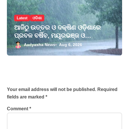
Latest
ଓଡିଶା
ଆଜିଠୁ ଉତ୍ତର ଓ ଦକ୍ଷିଣ ଓଡ଼ିଶାରେ
ପ୍ରବଳ ବର୍ଷିବ, ମୟୂରଭଞ୍ଜ ଓ
କେନ୍ଦୁଝରକୁ ଅରେଞ୍ଜ ଆଲର୍ଟ, ୨୮
Aadyasha News
Aug 6, 2026
ଜିଲ୍ଲାକୁ ୟେଲୋ ୱାର୍ଣ୍ଣିଂ
Leave a Reply
Your email address will not be published.
Required
fields are marked
*
Comment
*