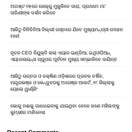
ଅଗଷ୍ଟ ୧୫ରେ ଜେଲ୍‌ରୁ ମୁକୁଳିବେ ଦାରା, ପ୍ରଥମେ ମା’
ତାରିଣୀଙ୍କ ଦର୍ଶନ କରିବେ
ଆଜିଠୁ ତିନିଦିନିଆ ଦିଲ୍ଲୀ ଗସ୍ତରେ ଯିବେ ମୁଖ୍ୟମନ୍ତ୍ରୀ ମୋହନ
ମାଝୀ
ନୂତନ CEO ନିଯୁକ୍ତି କଲା ଏୟାର ଇଣ୍ଡିଆ, ଇଥିଓପିଆନ୍
ଏୟାରଲାଇନ୍ସ ଗ୍ରୁପର ପୂର୍ବତନ ମୁଖ୍ୟ ସମ୍ଭାଳିବେ ଦାୟିତ୍ବ
ଆଜିଠୁ ଉତ୍ତର ଓ ଦକ୍ଷିଣ ଓଡ଼ିଶାରେ ପ୍ରବଳ ବର୍ଷିବ,
ମୟୂରଭଞ୍ଜ ଓ କେନ୍ଦୁଝରକୁ ଅରେଞ୍ଜ ଆଲର୍ଟ, ୨୮ ଜିଲ୍ଲାକୁ
ୟେଲୋ ୱାର୍ଣ୍ଣିଂ
ଭୋରୁ ନଈକୁ ଗାଧୋଇବାକୁ ଯାଇଥିବା ବେଳେ ଜଣେ ମହିଳାଙ୍କୁ
କୁମ୍ଭୀର ଟାଣିନେଲା