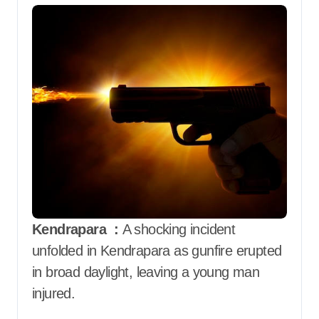
Kendrapara :
A shocking incident
unfolded in Kendrapara as gunfire erupted
in broad daylight, leaving a young man
injured.