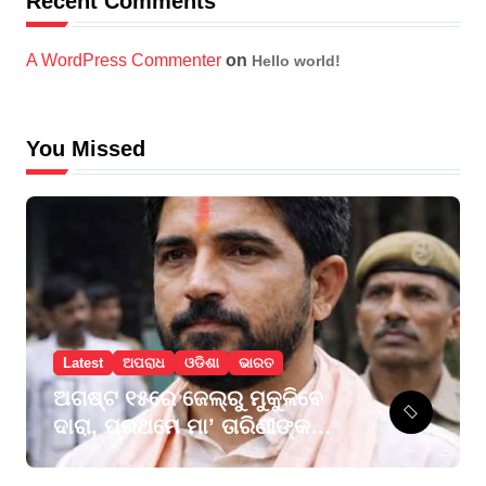
Recent Comments
A WordPress Commenter
on
Hello world!
You Missed
Latest
ଅପରାଧ
ଓଡିଶା
ଭାରତ
ଅଗଷ୍ଟ ୧୫ରେ ଜେଲ୍‌ରୁ ମୁକୁଳିବେ
ଦାରା, ପ୍ରଥମେ ମା’ ତାରିଣୀଙ୍କ
ଦର୍ଶନ କରିବେ