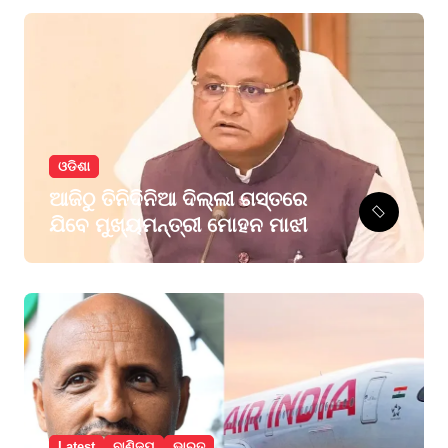
ଓଡିଶା
ଆଜିଠୁ ତିନିଦିନିଆ ଦିଲ୍ଲୀ ଗସ୍ତରେ
ଯିବେ ମୁଖ୍ୟମନ୍ତ୍ରୀ ମୋହନ ମାଝୀ
Latest
ବାଣିଜ୍ୟ
ଭାରତ