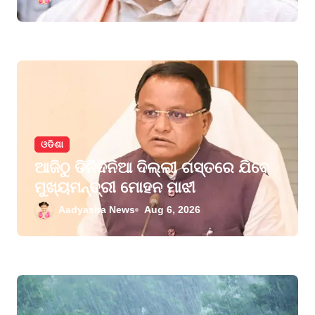
ଓଡିଶା
ଆଜିଠୁ ତିନିଦିନିଆ ଦିଲ୍ଲୀ ଗସ୍ତରେ ଯିବେ
ମୁଖ୍ୟମନ୍ତ୍ରୀ ମୋହନ ମାଝୀ
Aadyasha News
Aug 6, 2026