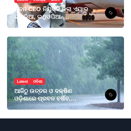
ନୂତନ CEO ନିଯୁକ୍ତି କଲା ଏୟାର
ଇଣ୍ଡିଆ, ଇଥିଓପିଆନ୍
ଏୟାରଲାଇନ୍ସ ଗ୍ରୁପର ପୂର୍ବତନ
ମୁଖ୍ୟ ସମ୍ଭାଳିବେ ଦାୟିତ୍ବ
Latest
ଓଡିଶା
ଆଜିଠୁ ଉତ୍ତର ଓ ଦକ୍ଷିଣ
ଓଡ଼ିଶାରେ ପ୍ରବଳ ବର୍ଷିବ,
ମୟୂରଭଞ୍ଜ ଓ କେନ୍ଦୁଝରକୁ
ଅରେଞ୍ଜ ଆଲର୍ଟ, ୨୮ ଜିଲ୍ଲାକୁ
ୟେଲୋ ୱାର୍ଣ୍ଣିଂ