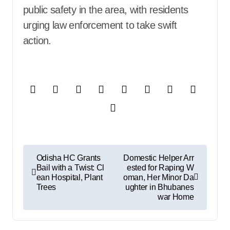
public safety in the area, with residents
urging law enforcement to take swift
action.
P
Odisha HC Grants
Domestic Helper Arr
Bail with a Twist: Cl
ested for Raping W
o
ean Hospital, Plant
oman, Her Minor Da
Trees
ughter in Bhubanes
s
war Home
t