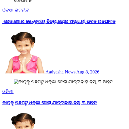
ଓଡିଶା
ରାଜନୀତି
ରେଢାଖୋଲ କେନ୍ଦ୍ରୀୟ ବିଦ୍ୟାଳୟର ଅସ୍ଥାୟୀ ଭବନ ଉଦଘାଟନ
Aadyasha News
Aug 8, 2026
ଓଡିଶା
କାର୍‌କୁ ପଛପଟୁ ଧକ୍କା ଦେଲା ଯାତ୍ରୀବାହୀ ବସ୍‌, ୩ ଆହତ