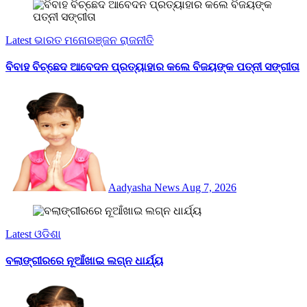
Latest
ଭାରତ
ମନୋରଞ୍ଜନ
ରାଜନୀତି
ବିବାହ ବିଚ୍ଛେଦ ଆବେଦନ ପ୍ରତ୍ୟାହାର କଲେ ବିଜୟଙ୍କ ପତ୍ନୀ ସଙ୍ଗୀତା
Aadyasha News
Aug 7, 2026
Latest
ଓଡିଶା
ବଲାଙ୍ଗୀରରେ ନୂଆଁଖାଇ ଲଗ୍ନ ଧାର୍ଯ୍ୟ