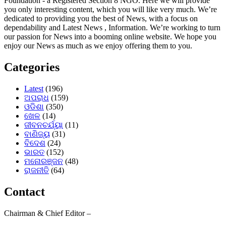
Foundation - a Registered Section 8 NGO. Here we will provide
you only interesting content, which you will like very much. We’re
dedicated to providing you the best of News, with a focus on
dependability and Latest News , Information. We’re working to turn
our passion for News into a booming online website. We hope you
enjoy our News as much as we enjoy offering them to you.
Categories
Latest
(196)
ଅପରାଧ
(159)
ଓଡିଶା
(350)
ଖେଳ
(14)
ଜୀବନଚର୍ଯ୍ୟା
(11)
ବାଣିଜ୍ୟ
(31)
ବିଦେଶ
(24)
ଭାରତ
(152)
ମନୋରଞ୍ଜନ
(48)
ରାଜନୀତି
(64)
Contact
Chairman & Chief Editor –