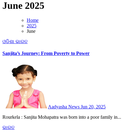
June 2025
Home
2025
June
ଓଡିଶା
ଭାରତ
Sanjita’s Journey: From Poverty to Power
Aadyasha News
Jun 20, 2025
Rourkela : Sanjita Mohapatra was born into a poor family in...
ଭାରତ