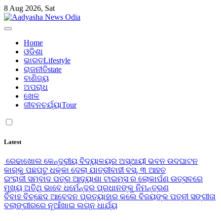
Skip
8 Aug 2026, Sat
to
content
Aadyasha News Odia
Home
ଓଡିଶା
ଭାରତ
Lifestyle
ରାଜନୀତି
state
ବାଣିଜ୍ୟ
ଅପରାଧ
ଖେଳ
ଜୀବନଚର୍ଯ୍ୟା
Tour
Latest
ରେଢାଖୋଲ କେନ୍ଦ୍ରୀୟ ବିଦ୍ୟାଳୟର ଅସ୍ଥାୟୀ ଭବନ ଉଦଘାଟନ
କାର୍‌କୁ ପଛପଟୁ ଧକ୍କା ଦେଲା ଯାତ୍ରୀବାହୀ ବସ୍‌, ୩ ଆହତ
ଇଂରାଜୀ ସମ୍ବାଦ ପତ୍ର ଆଦ୍ୟାଶା ଟାଇମ୍ସ ର ଲୋକାର୍ପଣ ଉତ୍ସବରେ
ମୁଖ୍ୟ ଅତିଥି ଭାବେ ଧର୍ମେନ୍ଦ୍ର ପ୍ରଧାନଙ୍କୁ ନିମନ୍ତ୍ରଣ
ବିବାହ ବିଚ୍ଛେଦ ଆବେଦନ ପ୍ରତ୍ୟାହାର କଲେ ବିଜୟଙ୍କ ପତ୍ନୀ ସଙ୍ଗୀତା
ବଲାଙ୍ଗୀରରେ ନୂଆଁଖାଇ ଲଗ୍ନ ଧାର୍ଯ୍ୟ