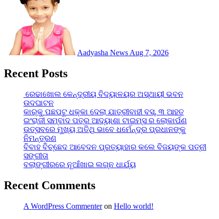
Aadyasha News
Aug 7, 2026
Recent Posts
ରେଢାଖୋଲ କେନ୍ଦ୍ରୀୟ ବିଦ୍ୟାଳୟର ଅସ୍ଥାୟୀ ଭବନ
ଉଦଘାଟନ
କାର୍‌କୁ ପଛପଟୁ ଧକ୍କା ଦେଲା ଯାତ୍ରୀବାହୀ ବସ୍‌, ୩ ଆହତ
ଇଂରାଜୀ ସମ୍ବାଦ ପତ୍ର ଆଦ୍ୟାଶା ଟାଇମ୍ସ ର ଲୋକାର୍ପଣ
ଉତ୍ସବରେ ମୁଖ୍ୟ ଅତିଥି ଭାବେ ଧର୍ମେନ୍ଦ୍ର ପ୍ରଧାନଙ୍କୁ
ନିମନ୍ତ୍ରଣ
ବିବାହ ବିଚ୍ଛେଦ ଆବେଦନ ପ୍ରତ୍ୟାହାର କଲେ ବିଜୟଙ୍କ ପତ୍ନୀ
ସଙ୍ଗୀତା
ବଲାଙ୍ଗୀରରେ ନୂଆଁଖାଇ ଲଗ୍ନ ଧାର୍ଯ୍ୟ
Recent Comments
A WordPress Commenter
on
Hello world!