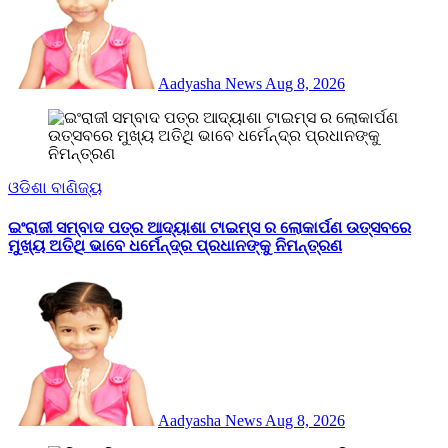
Aadyasha News
Aug 8, 2026
ଓଡିଶା
ବାଣିଜ୍ୟ
ଇଂରାଜୀ ସମ୍ବାଦ ପତ୍ର ଆଦ୍ୟାଶା ଟାଇମ୍ସ ର ଲୋକାର୍ପଣ ଉତ୍ସବରେ
ମୁଖ୍ୟ ଅତିଥି ଭାବେ ଧର୍ମେନ୍ଦ୍ର ପ୍ରଧାନଙ୍କୁ ନିମନ୍ତ୍ରଣ
Aadyasha News
Aug 8, 2026