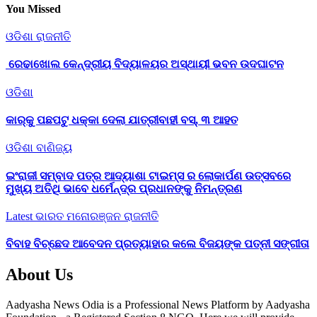
You Missed
ଓଡିଶା
ରାଜନୀତି
ରେଢାଖୋଲ କେନ୍ଦ୍ରୀୟ ବିଦ୍ୟାଳୟର ଅସ୍ଥାୟୀ ଭବନ ଉଦଘାଟନ
ଓଡିଶା
କାର୍‌କୁ ପଛପଟୁ ଧକ୍କା ଦେଲା ଯାତ୍ରୀବାହୀ ବସ୍‌, ୩ ଆହତ
ଓଡିଶା
ବାଣିଜ୍ୟ
ଇଂରାଜୀ ସମ୍ବାଦ ପତ୍ର ଆଦ୍ୟାଶା ଟାଇମ୍ସ ର ଲୋକାର୍ପଣ ଉତ୍ସବରେ
ମୁଖ୍ୟ ଅତିଥି ଭାବେ ଧର୍ମେନ୍ଦ୍ର ପ୍ରଧାନଙ୍କୁ ନିମନ୍ତ୍ରଣ
Latest
ଭାରତ
ମନୋରଞ୍ଜନ
ରାଜନୀତି
ବିବାହ ବିଚ୍ଛେଦ ଆବେଦନ ପ୍ରତ୍ୟାହାର କଲେ ବିଜୟଙ୍କ ପତ୍ନୀ ସଙ୍ଗୀତା
About Us
Aadyasha News Odia is a Professional News Platform by Aadyasha