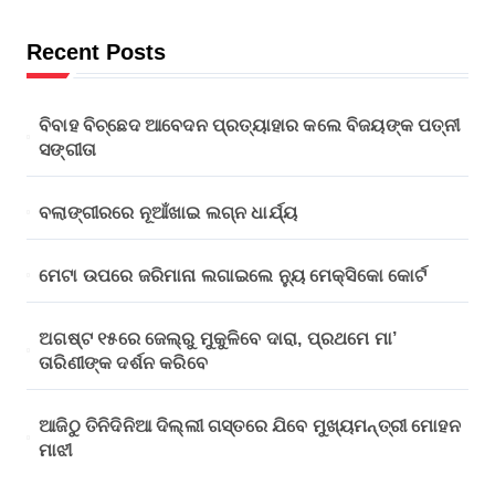
Recent Posts
ବିବାହ ବିଚ୍ଛେଦ ଆବେଦନ ପ୍ରତ୍ୟାହାର କଲେ ବିଜୟଙ୍କ ପତ୍ନୀ
ସଙ୍ଗୀତା
ବଲାଙ୍ଗୀରରେ ନୂଆଁଖାଇ ଲଗ୍ନ ଧାର୍ଯ୍ୟ
ମେଟା ଉପରେ ଜରିମାନା ଲଗାଇଲେ ନ୍ୟୁ ମେକ୍ସିକୋ କୋର୍ଟ
ଅଗଷ୍ଟ ୧୫ରେ ଜେଲ୍‌ରୁ ମୁକୁଳିବେ ଦାରା, ପ୍ରଥମେ ମା’
ତାରିଣୀଙ୍କ ଦର୍ଶନ କରିବେ
ଆଜିଠୁ ତିନିଦିନିଆ ଦିଲ୍ଲୀ ଗସ୍ତରେ ଯିବେ ମୁଖ୍ୟମନ୍ତ୍ରୀ ମୋହନ
ମାଝୀ