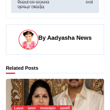
ବିରୋଧୀ ଦଳ ଉପନେତା
ବାଦୀ
s
ପ୍ରସନ୍ନ ଆଚାର୍ଯ୍ୟ
t
n
a
By
Aadyasha News
v
i
g
Related Posts
a
t
i
o
Latest
ଭାରତ
ମନୋରଞ୍ଜନ
ରାଜନୀତି