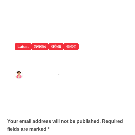
Latest
ଅପରାଧ
ଓଡିଶା
ଭାରତ
ଅଗଷ୍ଟ ୧୫ରେ ଜେଲ୍‌ରୁ ମୁକୁଳିବେ ଦାରା,
ପ୍ରଥମେ ମା’ ତାରିଣୀଙ୍କ ଦର୍ଶନ କରିବେ
Aadyasha News
Aug 7, 2026
Leave a Reply
Your email address will not be published.
Required
fields are marked
*