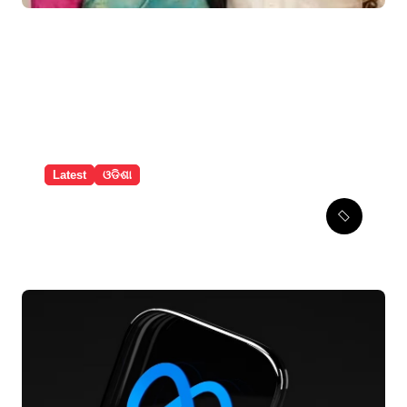
Latest
ଓଡିଶା
ବଲାଙ୍ଗୀରରେ ନୂଆଁଖାଇ ଲଗ୍ନ
ଧାର୍ଯ୍ୟ