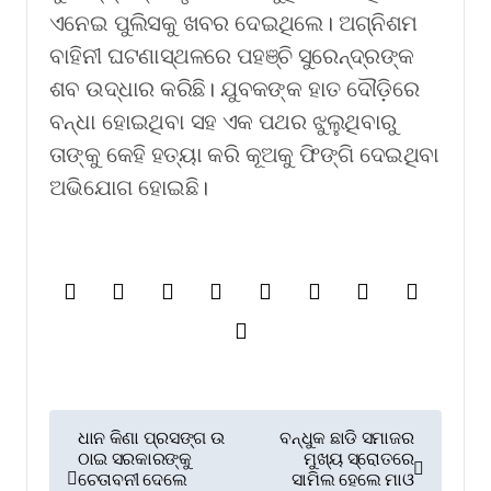
ଏନେଇ ପୁଲିସକୁ ଖବର ଦେଇଥିଲେ। ଅଗ୍ନିଶମ
ବାହିନୀ ଘଟଣାସ୍ଥଳରେ ପହଞ୍ଚି ସୁରେନ୍ଦ୍ରଙ୍କ
ଶବ ଉଦ୍ଧାର କରିଛି। ଯୁବକଙ୍କ ହାତ ଦୌଡ଼ିରେ
ବନ୍ଧା ହୋଇଥିବା ସହ ଏକ ପଥର ଝୁଲୁଥିବାରୁ
ତାଙ୍କୁ କେହି ହତ୍ୟା କରି କୂଅକୁ ଫିଙ୍ଗି ଦେଇଥିବା
ଅଭିଯୋଗ ହୋଇଛି।
P
ଧାନ କିଣା ପ୍ରସଙ୍ଗ ଉ
ବନ୍ଧୁକ ଛାଡି ସମାଜର
ଠାଇ ସରକାରଙ୍କୁ
ମୁଖ୍ୟ ସ୍ରୋତରେ
o
ଚେତାବନୀ ଦେଲେ
ସାମିଲ ହେଲେ ମାଓ