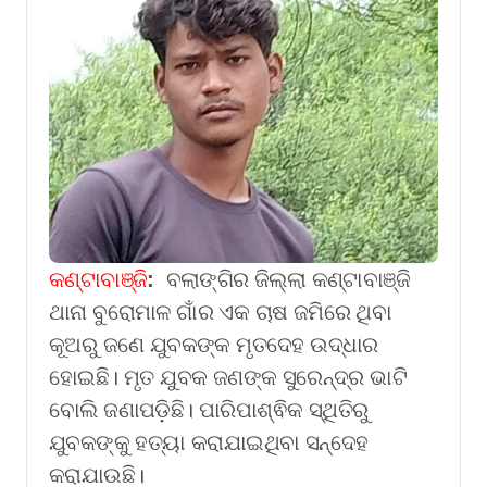
କଣ୍ଟାବାଞ୍ଜି
:
ବଲାଙ୍ଗିର ଜିଲ୍ଲା କଣ୍ଟାବାଞ୍ଜି
ଥାନା ବୁରୋମାଳ ଗାଁର ଏକ ଚାଷ ଜମିରେ ଥିବା
କୂଅରୁ ଜଣେ ଯୁବକଙ୍କ ମୃତଦେହ ଉଦ୍ଧାର
ହୋଇଛି। ମୃତ ଯୁବକ ଜଣଙ୍କ ସୁରେନ୍ଦ୍ର ଭାଟି
ବୋଲି ଜଣାପଡ଼ିଛି। ପାରିପାଶ୍ଵିକ ସ୍ଥିତିରୁ
ଯୁବକଙ୍କୁ ହତ୍ୟା କରାଯାଇଥିବା ସନ୍ଦେହ
କରାଯାଉଛି।