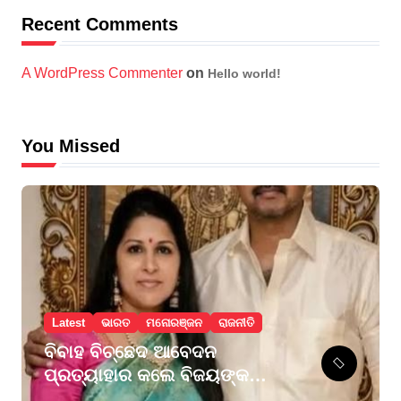
Recent Comments
A WordPress Commenter
on
Hello world!
You Missed
Latest
ଭାରତ
ମନୋରଞ୍ଜନ
ରାଜନୀତି
ବିବାହ ବିଚ୍ଛେଦ ଆବେଦନ
ପ୍ରତ୍ୟାହାର କଲେ ବିଜୟଙ୍କ
ପତ୍ନୀ ସଙ୍ଗୀତା