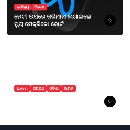
ବାଣିଜ୍ୟ
ବିଦେଶ
ମେଟା ଉପରେ ଜରିମାନା ଲଗାଇଲେ
ନ୍ୟୁ ମେକ୍ସିକୋ କୋର୍ଟ
Latest
ଅପରାଧ
ଓଡିଶା
ଭାରତ
ଅଗଷ୍ଟ ୧୫ରେ ଜେଲ୍‌ରୁ ମୁକୁଳିବେ
ଦାରା, ପ୍ରଥମେ ମା’ ତାରିଣୀଙ୍କ
ଦର୍ଶନ କରିବେ