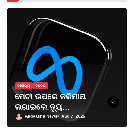
ବାଣିଜ୍ୟ
ବିଦେଶ
ମେଟା ଉପରେ ଜରିମାନା
ଲଗାଇଲେ ନ୍ୟୁ
ମେକ୍ସିକୋ କୋର୍ଟ
Aadyasha News
Aug 7, 2026