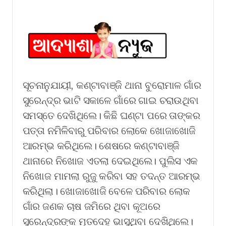
ସୂଚନାନୁଯାୟୀ, କଣ୍ଟାବାଞ୍ଜି ଥାନା ବୁରୋମାଳ ଗାଁର
ସୁରେନ୍ଦ୍ର ଭାଟି ସକାଳେ ଗାଁରେ ଗାଇ ଚରାଉଥିବା
ସମସ୍ତେ ଦେଖିଥିଲେ। କିଛି ଘଣ୍ଟା ପରେ ତାଙ୍କର
ପତ୍ତା ନମିଳିବାରୁ ପରିବାର ଲୋକେ ଖୋଜାଖୋଜି
ଆରମ୍ଭ କରିଥିଲେ। ଶେଷରେ କଣ୍ଟାବାଞ୍ଜି
ଥାନାରେ ନିଖୋଜ ଏତଲା ଦେଇଥିଲେ। ପୁଲିସ ଏକ
ନିଖୋଜ ମାମଲା ରୁଜୁ କରିବା ସହ ତଦନ୍ତ ଆରମ୍ଭ
କରିଥିଲା। ଖୋଜାଖୋଜି ବେଳେ ପରିବାର ଲୋକ
ଗାଁର ଜଣକ ଚାଷ ଜମିରେ ଥିବା କୂଅରେ
ସୁରେନ୍ଦ୍ରଙ୍କ ମୃତଦେହ ଭାସୁଥିବା ଦେଖିଥିଲେ।