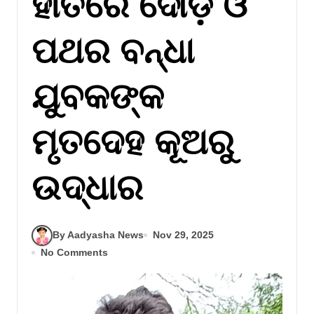
ହାତରେ ଦୌଡ଼ି ଓ
ପଥର ବନ୍ଧା
ଯୁବକଙ୍କ
ମୃତଦେହ କୂଅରୁ
ଉଦ୍ଧାର
By Aadyasha News
Nov 29, 2025
No Comments