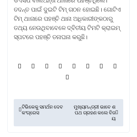
ଡିଏସପି ବାଲିଅନ୍ତା ଥାନାରେ ପହଞ୍ଚିଥିଲେ।
ତଦନ୍ତ ପାଇଁ ଦୁଇଟି ଟିମ୍ ଗଠନ ହୋଇଛି। ଗୋଟିଏ
ଟିମ୍ ଥାନାରେ ପହଞ୍ଚି ଥାନା ଅଧିକାରୀଙ୍କଠାରୁ
ତଥ୍ୟ ନେଉଥିବାବେଳେ ଦ୍ବିତୀୟ ଟିମଟି କ୍ରାଇମ୍
ସ୍ପଟରେ ପହଞ୍ଚି ତନାଘନା କରୁଛି।
P
ଟିଭିକେକୁ ସମର୍ଥନ ଦେବ
ମୁଖ୍ୟମନ୍ତ୍ରୀ ଭାବେ ଶ
କଂଗ୍ରେସ
ପଥ ଗ୍ରହଣ କଲେ ବିଜ
o
ୟ
s