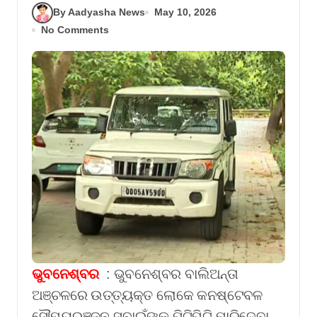
By Aadyasha News
May 10, 2026
No Comments
ଭୁବନେଶ୍ବର
: ଭୁବନେଶ୍ବର ବାଲିଅନ୍ତା
ଅଞ୍ଚଳରେ ଉତ୍ତ୍ୟକ୍ତ ଲୋକେ କନଷ୍ଟେବଳ
ସୌମ୍ୟରଞ୍ଜନ ସ୍ବାଇଁଙ୍କୁ ପିଟିପିଟି ମାରିଦେବା