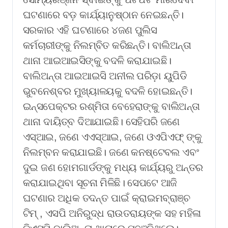
ଘଟଣାରେ ବଡ଼ କାର୍ଯ୍ୟାନୁଷ୍ଠାନ ନେଇଛନ୍ତି।
ସରକାର ଏହି ଘଟଣାରେ ୪ଜଣ ପୁଲିସ
କର୍ମଚାରୀଙ୍କୁ ନିଲମ୍ବିତ କରିଛନ୍ତି। ବାଲିଅନ୍ତା
ଥାନା ଆଇଆଇସିଙ୍କୁ ବଦଳି କରାଯାଇଛି।
ବାଲିଅନ୍ତା ଆଇଆଇସି ଅନୀଲ ପରିଡ଼ା ୟୁପିଡି
ଭୁବନେଶ୍ବର ମୁଖ୍ୟାଳୟକୁ ବଦଳି ହୋଇଛନ୍ତି।
ଇନ୍ସପେକ୍ଟର ରଶ୍ମିତା ବେହେରାଙ୍କୁ ବାଲିଅନ୍ତା
ଥାନା ଦାୟିତ୍ବ ଦିଆଯାଇଛି। ସେହିପରି ଜଣେ
ଏସ୍‌ଆଇ, ଜଣେ ଏଏସ୍‌ଆଇ, ଜଣେ ଓଏପିଏଫ୍‌ ଙ୍କୁ
ନିଲମ୍ବନ କରାଯାଇଛି। ଜଣେ କନଷ୍ଟେବଲ ଏବଂ
ଦୁଇ ଜଣ ହୋମଗାର୍ଡଙ୍କୁ ମଧ୍ୟ କାର୍ଯ୍ୟରୁ ଅନ୍ତର
କରାଯାଇଥିବା ସୂଚନା ମିଳିଛି। ସେପଟେ ଆଜି
ଘଟଣାର ଅଧିକ ତଦନ୍ତ ପାଇଁ କ୍ରାଇମବ୍ରାଞ୍ଚ
ଟିମ୍ , ଏସପି ଅନିରୁଦ୍ଧ ରାଉତରାୟଙ୍କ ସହ ମହିଳା