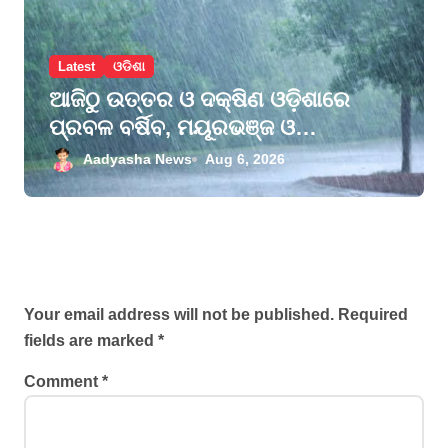
Latest
ଓଡିଶା
ଆଜିଠୁ ଉତ୍ତର ଓ ଦକ୍ଷିଣ ଓଡ଼ିଶାରେ
ପ୍ରବଳ ବର୍ଷିବ, ମୟୂରଭଞ୍ଜ ଓ
କେନ୍ଦୁଝରକୁ ଅରେଞ୍ଜ ଆଲର୍ଟ, ୨୮
Aadyasha News
Aug 6, 2026
ଜିଲ୍ଲାକୁ ୟେଲୋ ୱାର୍ଣ୍ଣିଂ
Leave a Reply
Your email address will not be published.
Required
fields are marked
*
Comment
*