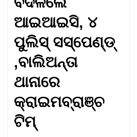
ବଦଳିଲେ
ଆଇଆଇସି, ୪
ପୁଲିସ୍‌ ସସ୍‌ପେଣ୍ଡ୍‌
,ବାଲିଅନ୍ତା
ଥାନାରେ
କ୍ରାଇମବ୍ରାଞ୍ଚ
ଟିମ୍