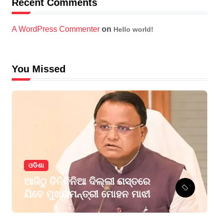
Recent Comments
A WordPress Commenter
on
Hello world!
You Missed
ଓଡିଶା
ଆଜିଠୁ ତିନିଦିନିଆ ଦିଲ୍ଲୀ ଗସ୍ତରେ
ଯିବେ ମୁଖ୍ୟମନ୍ତ୍ରୀ ମୋହନ ମାଝୀ