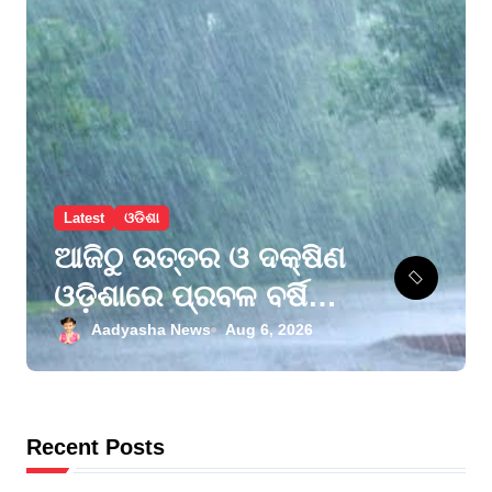
Latest
ଓଡିଶା
ଆଜିଠୁ ଉତ୍ତର ଓ ଦକ୍ଷିଣ
ଓଡ଼ିଶାରେ ପ୍ରବଳ ବର୍ଷିବ,
ମୟୂରଭଞ୍ଜ ଓ
Aadyasha News
Aug 6, 2026
କେନ୍ଦୁଝରକୁ ଅରେଞ୍ଜ
ଆଲର୍ଟ, ୨୮ ଜିଲ୍ଲାକୁ
ୟେଲୋ ୱାର୍ଣ୍ଣିଂ
Recent Posts