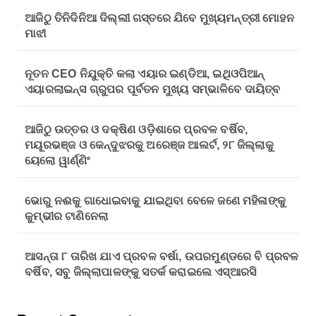
ଆଜିଠୁ ତିନିଦିନିଆ ଦିଲ୍ଲୀ ଗସ୍ତରେ ଯିବେ ମୁଖ୍ୟମନ୍ତ୍ରୀ ମୋହନ
ମାଝୀ
ନୂତନ CEO ନିଯୁକ୍ତି କଲା ଏୟାର ଇଣ୍ଡିଆ, ଇଥିଓପିଆନ୍
ଏୟାରଲାଇନ୍ସ ଗ୍ରୁପର ପୂର୍ବତନ ମୁଖ୍ୟ ସମ୍ଭାଳିବେ ଦାୟିତ୍ବ
ଆଜିଠୁ ଉତ୍ତର ଓ ଦକ୍ଷିଣ ଓଡ଼ିଶାରେ ପ୍ରବଳ ବର୍ଷିବ,
ମୟୂରଭଞ୍ଜ ଓ କେନ୍ଦୁଝରକୁ ଅରେଞ୍ଜ ଆଲର୍ଟ, ୨୮ ଜିଲ୍ଲାକୁ
ୟେଲୋ ୱାର୍ଣ୍ଣିଂ
ଭୋରୁ ନଈକୁ ଗାଧୋଇବାକୁ ଯାଇଥିବା ବେଳେ ଜଣେ ମହିଳାଙ୍କୁ
କୁମ୍ଭୀର ଟାଣିନେଲା
ଆସନ୍ତା ୮ ତାରିଖ ଯାଏ ପ୍ରବଳ ବର୍ଷା, ଉପରମୁଣ୍ଡରେ ବି ପ୍ରବଳ
ବର୍ଷିବ, ସବୁ ଜିଲ୍ଲାପାଳଙ୍କୁ ସତର୍କ କରାଇଲେ ଏସ୍‌ଆରସି