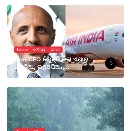
Latest
ବାଣିଜ୍ୟ
ଭାରତ
ନୂତନ CEO ନିଯୁକ୍ତି କଲା ଏୟାର
ଇଣ୍ଡିଆ, ଇଥିଓପିଆନ୍
ଏୟାରଲାଇନ୍ସ ଗ୍ରୁପର ପୂର୍ବତନ
ମୁଖ୍ୟ ସମ୍ଭାଳିବେ ଦାୟିତ୍ବ