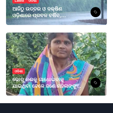
Latest
ଓଡିଶା
ଆଜିଠୁ ଉତ୍ତର ଓ ଦକ୍ଷିଣ
ଓଡ଼ିଶାରେ ପ୍ରବଳ ବର୍ଷିବ,
ମୟୂରଭଞ୍ଜ ଓ କେନ୍ଦୁଝରକୁ
ଅରେଞ୍ଜ ଆଲର୍ଟ, ୨୮ ଜିଲ୍ଲାକୁ
ୟେଲୋ ୱାର୍ଣ୍ଣିଂ
ଓଡିଶା
ଭୋରୁ ନଈକୁ ଗାଧୋଇବାକୁ
ଯାଇଥିବା ବେଳେ ଜଣେ ମହିଳାଙ୍କୁ
କୁମ୍ଭୀର ଟାଣିନେଲା