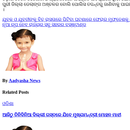
ପୁରୀ ଜିଲ୍ଲା ଡେଲାଙ୍ଗ ଅଞ୍ଚଳର ବୋଲି ପୋଲିସ ତଦନ୍ତରୁ ଜାଣିବାକୁ ପାଇଛି 
।
Post
ଯୁବକ ଓ ଯୁବତୀଙ୍କୁ ବିଚ୍‌ ରାସ୍ତାରେ ପିଟିବା ଘଟଣାରେ ଫେରାର ମୁଫ୍‌ତେଶକ
ନୂଆ ରୂପ ନେବ ରାଜ୍ୟର ସବୁ ସହରର ବସ୍‌ଷ୍ଟାଣ୍ଡ
navigation
By
Aadyasha News
Related Posts
ଓଡିଶା
ଆଜିଠୁ ତିନିଦିନିଆ ଦିଲ୍ଲୀ ଗସ୍ତରେ ଯିବେ ମୁଖ୍ୟମନ୍ତ୍ରୀ ମୋହନ ମାଝୀ