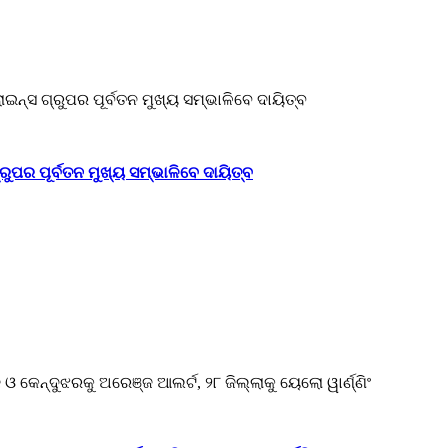
ୁପର ପୂର୍ବତନ ମୁଖ୍ୟ ସମ୍ଭାଳିବେ ଦାୟିତ୍ବ