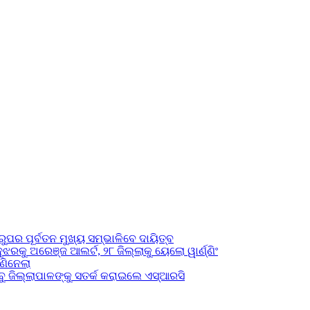
ୁପର ପୂର୍ବତନ ମୁଖ୍ୟ ସମ୍ଭାଳିବେ ଦାୟିତ୍ବ
ଝରକୁ ଅରେଞ୍ଜ ଆଲର୍ଟ, ୨୮ ଜିଲ୍ଲାକୁ ୟେଲୋ ୱାର୍ଣ୍ଣିଂ
ଣିନେଲା
ବୁ ଜିଲ୍ଲାପାଳଙ୍କୁ ସତର୍କ କରାଇଲେ ଏସ୍‌ଆରସି