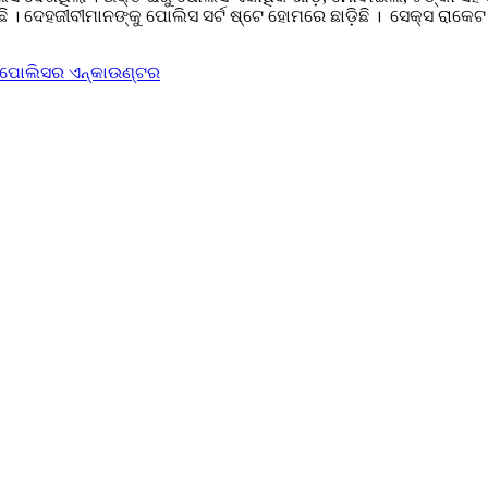
। ଦେହଜୀବୀମାନଙ୍କୁ ପୋଲିସ ସର୍ଟ ଷ୍ଟେ ହୋମରେ ଛାଡ଼ିଛି । ସେକ୍ସ ରାକେଟ ଚ
ୁ ପୋଲିସର ଏନ୍‌କାଉଣ୍ଟର