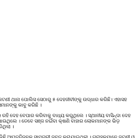
ଣୀ ଥାନା ପୋଲିସ ସେଠାରୁ ୫ ଦେହଜୀବୀଙ୍କୁ ଉଦ୍ଧାର କରିଛି। ଏହାସହ
ମାନଙ୍କୁ କାବୁ କରିଛି ।
େ ରହି ଦେହ ବେପାର କରିବାକୁ ବାଧ୍ୟ କରୁଥିଲେ । ସ୍ଥାନୀୟ ବାସିନ୍ଦା ଦେହ
ଖସିଯାଉଥିଲେ । ତେବେ ସଞ୍ଜ ନଇଁବା କ୍ଷଣି ବାହାର ଲୋକମାନଙ୍କ ଭିଡ଼
ଥିଲା ।
 କିଛି ଆପତ୍ତିଜନକ ସାମଗ୍ରୀ ଜବତ କରାଯାଇଥିଲା । ଗ୍ରାହକମାନେ ଜଟଣୀ ଓ