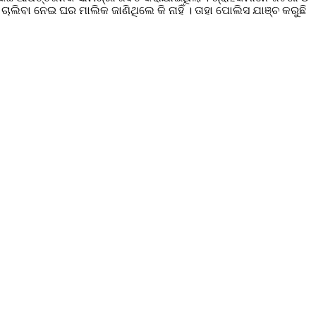
ାଲିବା ନେଇ ଘର ମାଲିକ ଜାଣିଥିଲେ କି ନାହିଁ । ତାହା ପୋଲିସ ଯାଞ୍ଚ କରୁଛି