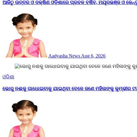
ଆଜିଠୁ ଉତ୍ତର ଓ ଦକ୍ଷିଣ ଓଡ଼ିଶାରେ ପ୍ରବଳ ବର୍ଷିବ, ମୟୂରଭଞ୍ଜ ଓ କେନ୍ଦୁ
Aadyasha News
Aug 6, 2026
ଓଡିଶା
ଭୋରୁ ନଈକୁ ଗାଧୋଇବାକୁ ଯାଇଥିବା ବେଳେ ଜଣେ ମହିଳାଙ୍କୁ କୁମ୍ଭୀର ଟା