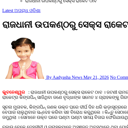
ରାଜଧାନୀ ଉପକଣ୍ଠରୁ ସେକ୍ସ ରାକେଟ ଠାବ
Latest
ଅପରାଧ
ଓଡିଶା
ରାଜଧାନୀ ଉପକଣ୍ଠରୁ ସେକ୍ସ ରାକେଟ
By Aadyasha News
May 21, 2026
No Comm
ଭୁବନେଶ୍ୱର
: ରାଜଧାନୀ ଉପକଣ୍ଠରୁ ସେକ୍ସ ରାକେଟ ଠାବ । ଜଟଣୀ ରାମଚନ
ରାକେଟ୍ର କିଙ୍ଗପିନ୍ ସାଜିଥିବା ଜଣେ ବୃଦ୍ଧାଙ୍କ ସମେତ ୪ ଗ୍ରାହକଙ୍କୁ ଗିର
ସୂଚନା ମୁତାବକ, କିଙ୍ଗପିନ୍ ଜଣକ ଉକ୍ତ ଘରେ ଦୀର୍ଘ ଦିନ ଧରି ଭଡ଼ାସୂତ୍ରରେ
ବେପାର ଚାଲୁଥିବାର ସନ୍ଦେହ କରିବା ସହ ବିରୋଧ କରୁଥିଲେ । କିନ୍ତୁ ସେଠା
ଜମୁଥିଲା । ସେମାନେ ଉକ୍ତ ଘରେ ଘଣ୍ଟା ଘଣ୍ଟା ସମୟ ବିତାଇ ଫେରିଯାଉଥିଲ
ଚଢ଼ାଉ ବେଳେ ଦେହଜୀବୀ ଓ ଗ୍ରାହକମାନେ ଅସଞ୍ଜତ ଅବସ୍ଥାରେ ଥିବା ପୋଲି