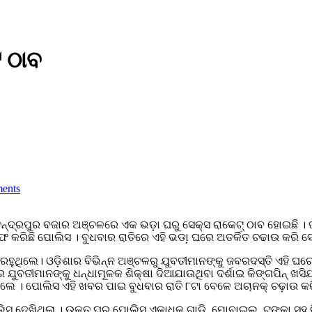
 ଠାବ
ents
୍ଦ୍ରପୁର ବଜାର ଅଞ୍ଚଳରେ ଏକ ଭଡ଼ା ଘରୁ ସେକ୍ସ ରାକେଟ୍ ଠାବ ହୋଇଛି । ଜଟ
ଫ କରିଛି ପୋଲିସ । ବୁଧବାର ରାତିରେ ଏହି ଭଡା଼ ଘରେ ଅତର୍କିତ ଚଢାଉ କରି ସେ
 ରହୁଥିଲେ। ଓଡ଼ିଶାର ବିଭିନ୍ନ ଅଞ୍ଚଳରୁ ଯୁବତୀମାନଙ୍କୁ ଜବରଦସ୍ତି ଏହି ଘର
ରେ ଯୁବତୀମାନଙ୍କୁ ଧନ୍ଧାମୂଳକ ଶିକ୍ଷା ଦିଆଯାଉଥିବା ଦର୍ଶାଇ କିଙ୍ଗପିନ୍ 
େ । ପୋଲିସ ଏହି ଖବର ପାଇ ବୁଧବାର ରାତି ୮ଟା ବେଳେ ଅଚାନକ୍ ଚଢ଼ାଉ କରି
ସ ଦେଖିଥିଲା । ଉକ୍ତ ଘରୁ ପୋଲିସ ଏକାଧିକ ଗାଡି଼, ମୋବାଇଲ, ଟଙ୍କା ସହ