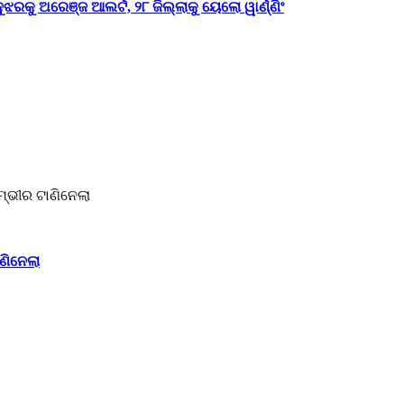
ଝରକୁ ଅରେଞ୍ଜ ଆଲର୍ଟ, ୨୮ ଜିଲ୍ଲାକୁ ୟେଲୋ ୱାର୍ଣ୍ଣିଂ
ଣିନେଲା