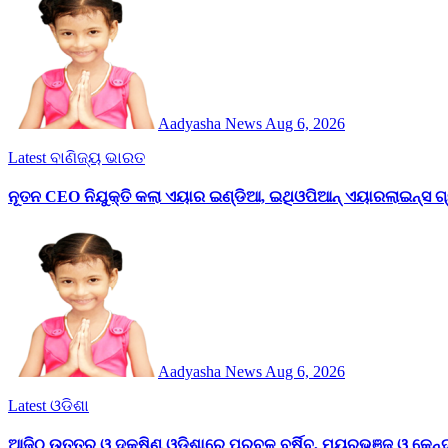
Aadyasha News
Aug 6, 2026
Latest
ବାଣିଜ୍ୟ
ଭାରତ
ନୂତନ CEO ନିଯୁକ୍ତି କଲା ଏୟାର ଇଣ୍ଡିଆ, ଇଥିଓପିଆନ୍ ଏୟାରଲାଇନ୍ସ ଗ୍ର
Aadyasha News
Aug 6, 2026
Latest
ଓଡିଶା
ଆଜିଠୁ ଉତ୍ତର ଓ ଦକ୍ଷିଣ ଓଡ଼ିଶାରେ ପ୍ରବଳ ବର୍ଷିବ, ମୟୂରଭଞ୍ଜ ଓ କେନ୍ଦୁ