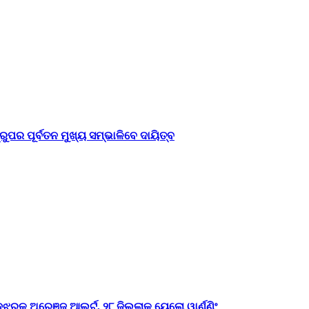
ୁପର ପୂର୍ବତନ ମୁଖ୍ୟ ସମ୍ଭାଳିବେ ଦାୟିତ୍ବ
ଝରକୁ ଅରେଞ୍ଜ ଆଲର୍ଟ, ୨୮ ଜିଲ୍ଲାକୁ ୟେଲୋ ୱାର୍ଣ୍ଣିଂ