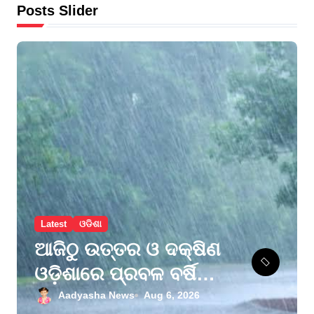
Posts Slider
Latest
ଓଡିଶା
ଆଜିଠୁ ଉତ୍ତର ଓ ଦକ୍ଷିଣ
ଓଡ଼ିଶାରେ ପ୍ରବଳ ବର୍ଷିବ,
ମୟୂରଭଞ୍ଜ ଓ
Aadyasha News
Aug 6, 2026