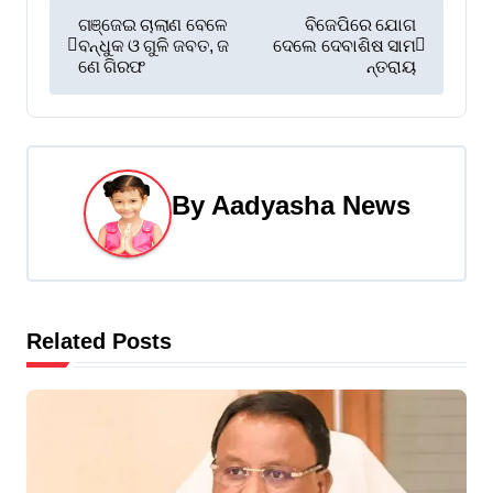
P
ଗଞ୍ଜେଇ ଚାଲାଣ ବେଳେ
ବିଜେପିରେ ଯୋଗ
ବନ୍ଧୁକ ଓ ଗୁଳି ଜବତ, ଜ
ଦେଲେ ଦେବାଶିଷ ସାମ
o
ଣେ ଗିରଫ
ନ୍ତରାୟ
s
t
n
By
Aadyasha News
a
v
i
Related Posts
g
a
t