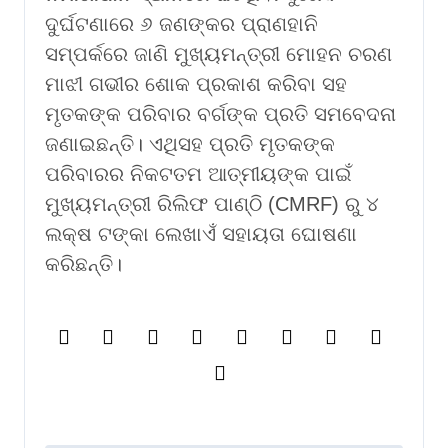
ଦୁର୍ଘଟଣାରେ ୬ ଜଣଙ୍କର ପ୍ରାଣହାନି
ସମ୍ପର୍କରେ ଜାଣି ମୁଖ୍ୟମନ୍ତ୍ରୀ ମୋହନ ଚରଣ
ମାଝୀ
ଗଭୀର ଶୋକ ପ୍ରକାଶ କରିବା ସହ
ମୃତକଙ୍କ ପରିବାର ବର୍ଗଙ୍କ ପ୍ରତି ସମବେଦନା
ଜଣାଇଛନ୍ତି। ଏଥିସହ ପ୍ରତି ମୃତକଙ୍କ
ପରିବାରର ନିକଟତମ ଆତ୍ମୀୟଙ୍କ ପାଇଁ
ମୁଖ୍ୟମନ୍ତ୍ରୀ ରିଲିଫ ପାଣ୍ଠି (CMRF) ରୁ ୪
ଲକ୍ଷ ଟଙ୍କା ଲେଖାଏଁ ସହାୟତା ଘୋଷଣା
କରିଛନ୍ତି।