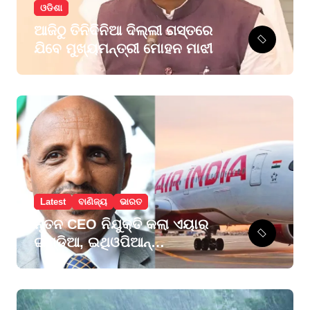
ଓଡିଶା
ଆଜିଠୁ ତିନିଦିନିଆ ଦିଲ୍ଲୀ ଗସ୍ତରେ
ଯିବେ ମୁଖ୍ୟମନ୍ତ୍ରୀ ମୋହନ ମାଝୀ
Latest
ବାଣିଜ୍ୟ
ଭାରତ
ନୂତନ CEO ନିଯୁକ୍ତି କଲା ଏୟାର
ଇଣ୍ଡିଆ, ଇଥିଓପିଆନ୍
ଏୟାରଲାଇନ୍ସ ଗ୍ରୁପର ପୂର୍ବତନ
ମୁଖ୍ୟ ସମ୍ଭାଳିବେ ଦାୟିତ୍ବ