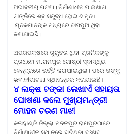
ଅଭାବନୀୟ ଘଟଣା। ନିର୍ମାଣାଧୀନ ପାଇଖାନା
ଟାଙ୍କିରେ ଶ୍ବାସରୁଦ୍ଧ ହୋଇ ୬ ମୃତ।
ମୃତକମାନଙ୍କ ମଧ୍ୟରେ ବାପପୁଅ ଥିବା
ଜଣାଯାଇଛି।
ଅପରପକ୍ଷରେ ଗୁରୁତର ଥିବା ଶ୍ରମିକଙ୍କୁ
ପ୍ରଥମେ ମ.ରାମପୁର ଗୋଷ୍ଠୀ ସ୍ବାସ୍ଥ୍ୟ
କେନ୍ଦ୍ରରେ ଭର୍ତ୍ତି କରାଯାଇଥିଲା। ପରେ ତାଙ୍କୁ
ଭବାନୀପାଟଣା ସ୍ଥାନାନ୍ତର କରାଯାଇଛି।
୪ ଲକ୍ଷ ଟଙ୍କା ଲେଖାଏଁ ସହାୟତା
ଘୋଷଣା କଲେ
ମୁଖ୍ୟମନ୍ତ୍ରୀ
ମୋହନ ଚରଣ ମାଝୀ
କଳାହାଣ୍ଡି ଜିଲ୍ଲା ମଦନପୁର ରାମପୁରଠାରେ
ନିର୍ମାଣାଧୀନ ସ୍ଥାନରେ ଘଟିଥିବା ଦୁଃଖଦ