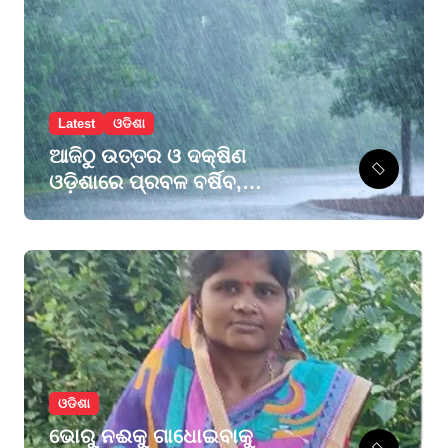
Latest
ଓଡିଶା
ଆଜିଠୁ ଉତ୍ତର ଓ ଦକ୍ଷିଣ
ଓଡ଼ିଶାରେ ପ୍ରବଳ ବର୍ଷିବ,
ମୟୂରଭଞ୍ଜ ଓ କେନ୍ଦୁଝରକୁ
ଅରେଞ୍ଜ ଆଲର୍ଟ, ୨୮ ଜିଲ୍ଲାକୁ
ୟେଲୋ ୱାର୍ଣ୍ଣିଂ
ଓଡିଶା
ଭୋରୁ ନଈକୁ ଗାଧୋଇବାକୁ