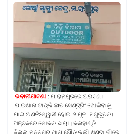
ଭବାନୀପାଟଣା
: ମ.ରାମପୁରରେ ଅଘଟଣ।
ପାଇଖାନା ଟାଙ୍କି ଛାତ ସେଣ୍ଟ୍ରିଂ ଖୋଲିବାକୁ
ଯାଇ ଅଣନିଃଶ୍ୱାସୀ ହୋଇ ୬ ମୃତ, ୧ ଗୁରୁତର।
ଅଞ୍ଚଳରେ ଶୋକର ଛାୟା। କଳାହାଣ୍ଡି
ଜିଲ୍ଲା ମଦନପୁର ଥାନା ଗୌଡ଼ କର୍ଲା ଖୁଣ୍ଟା ଗାଁରେ