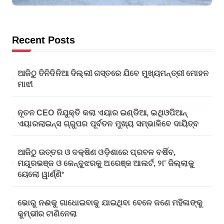
କେନ୍ଦୁଝରକୁ ଅରେଞ୍ଜ
ଆଲର୍ଟ, ୨୮ ଜିଲ୍ଲାକୁ
ୟେଲୋ ୱାର୍ଣ୍ଣିଂ
Recent Posts
ଆଜିଠୁ ତିନିଦିନିଆ ଦିଲ୍ଲୀ ଗସ୍ତରେ ଯିବେ ମୁଖ୍ୟମନ୍ତ୍ରୀ ମୋହନ
ମାଝୀ
ନୂତନ CEO ନିଯୁକ୍ତି କଲା ଏୟାର ଇଣ୍ଡିଆ, ଇଥିଓପିଆନ୍
ଏୟାରଲାଇନ୍ସ ଗ୍ରୁପର ପୂର୍ବତନ ମୁଖ୍ୟ ସମ୍ଭାଳିବେ ଦାୟିତ୍ବ
ଆଜିଠୁ ଉତ୍ତର ଓ ଦକ୍ଷିଣ ଓଡ଼ିଶାରେ ପ୍ରବଳ ବର୍ଷିବ,
ମୟୂରଭଞ୍ଜ ଓ କେନ୍ଦୁଝରକୁ ଅରେଞ୍ଜ ଆଲର୍ଟ, ୨୮ ଜିଲ୍ଲାକୁ
ୟେଲୋ ୱାର୍ଣ୍ଣିଂ
ଭୋରୁ ନଈକୁ ଗାଧୋଇବାକୁ ଯାଇଥିବା ବେଳେ ଜଣେ ମହିଳାଙ୍କୁ
କୁମ୍ଭୀର ଟାଣିନେଲା