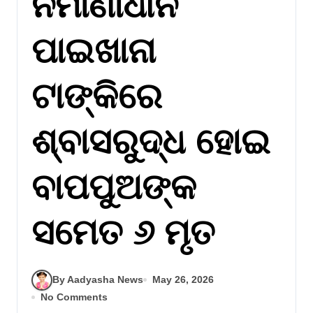
ନିର୍ମାଣାଧୀନ
ପାଇଖାନା
ଟାଙ୍କିରେ
ଶ୍ବାସରୁଦ୍ଧ ହୋଇ
ବାପପୁଅଙ୍କ
ସମେତ ୬ ମୃତ
By Aadyasha News
May 26, 2026
No Comments