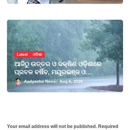
Latest
ଓଡିଶା
ଆଜିଠୁ ଉତ୍ତର ଓ ଦକ୍ଷିଣ ଓଡ଼ିଶାରେ
ପ୍ରବଳ ବର୍ଷିବ, ମୟୂରଭଞ୍ଜ ଓ
କେନ୍ଦୁଝରକୁ ଅରେଞ୍ଜ ଆଲର୍ଟ, ୨୮
Aadyasha News
Aug 6, 2026
ଜିଲ୍ଲାକୁ ୟେଲୋ ୱାର୍ଣ୍ଣିଂ
Leave a Reply
Your email address will not be published.
Required