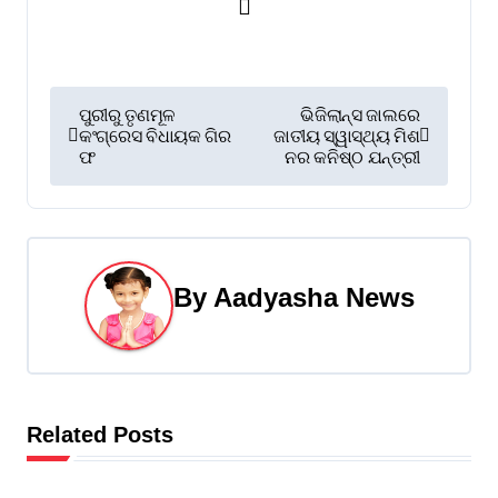
P
ପୁରୀରୁ ତୃଣମୂଳ
ଭିଜିଲାନ୍ସ ଜାଲରେ
କଂଗ୍ରେସ ବିଧାୟକ ଗିର
ଜାତୀୟ ସ୍ୱାସ୍ଥ୍ୟ ମିଶ
o
ଫ
ନର କନିଷ୍ଠ ଯନ୍ତ୍ରୀ
s
t
n
By
Aadyasha News
a
v
i
Related Posts
g