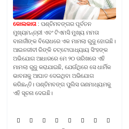
କୋଲକାତା
: ପଶ୍ଚିମବଙ୍ଗର ପୂର୍ବତନ
ମୁଖ୍ୟମନ୍ତ୍ରୀ ଏବଂ ଟିଏମସି ମୁଖ୍ୟ ମମତା
ବାନାର୍ଜୀଙ୍କ ବିରୋଧରେ ଏକ ମାମଲା ରୁଜୁ ହୋଇଛି।
ଆଇନଜୀବୀ ରିଙ୍କି ଚଟ୍ଟୋପାଧ୍ୟାୟ ସିଂହଙ୍କ
ଅଭିଯୋଗ ଆଧାରରେ ମେ ୨୦ ତାରିଖରେ ଏହି
ମାମଲା ରୁଜୁ କରାଯାଇଛି, ଯେଉଁଥିରେ ସେ ଧାର୍ମିକ
ଭାବନାକୁ ଆଘାତ ଦେଇଥିବା ଅଭିଯୋଗ
କରିଛନ୍ତି। ପଶ୍ଚିମବଙ୍ଗ ପୁଲିସ ଗଣମାଧ୍ୟମକୁ
ଏହି ସୂଚନା ଦେଇଛି।