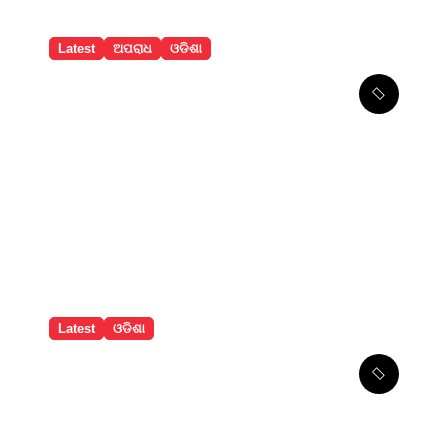
Latest
ଅପରାଧ
ଓଡିଶା
ଦୁଧେଇ ନଦୀରୁ ମହିଳାଙ୍କ ଶବ
ଉଦ୍ଧାର, ହତ୍ୟା ସନ୍ଦେହ
Latest
ଓଡିଶା
ପୋଖରୀ ଭିତରକୁ ପଶିଗଲା
ଟ୍ରାକ୍ଟର, ପାଣିରେ ଚାପି ହୋଇ
ଚାଳକଙ୍କ ମୃତ୍ୟୁ