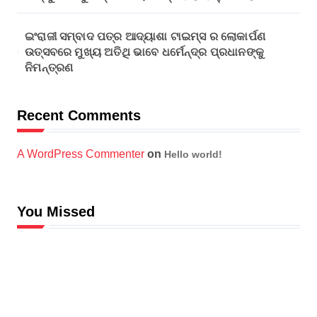
ଇଂରାଜୀ ସମ୍ବାଦ ପତ୍ର ଆଦ୍ୟାଶା ଟାଇମ୍ସ ର ଲୋକାର୍ପଣ
ଉତ୍ସବରେ ମୁଖ୍ୟ ଅତିଥି ଭାବେ ଧର୍ମେନ୍ଦ୍ର ପ୍ରଧାନଙ୍କୁ
ନିମନ୍ତ୍ରଣ
Recent Comments
A WordPress Commenter
on
Hello world!
You Missed