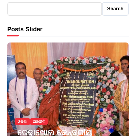
Search
Posts Slider
ଓଡିଶା
ରାଜନୀତି
ରେଢାଖୋଲ କେନ୍ଦ୍ରୀୟ