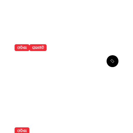
ଓଡିଶା
ରାଜନୀତି
ରେଢାଖୋଲ କେନ୍ଦ୍ରୀୟ
ବିଦ୍ୟାଳୟର ଅସ୍ଥାୟୀ ଭବନ
ଉଦଘାଟନ
ଓଡିଶା