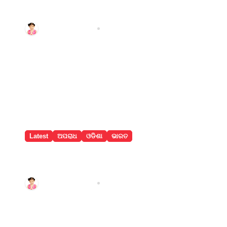
କଲେ ବିଜୟଙ୍କ ପତ୍ନୀ ସଙ୍ଗୀତା
Aadyasha News
Aug 7, 2026
Latest
ଅପରାଧ
ଓଡିଶା
ଭାରତ
ଅଗଷ୍ଟ ୧୫ରେ ଜେଲ୍‌ରୁ ମୁକୁଳିବେ ଦାରା,
ପ୍ରଥମେ ମା’ ତାରିଣୀଙ୍କ ଦର୍ଶନ କରିବେ
Aadyasha News
Aug 7, 2026