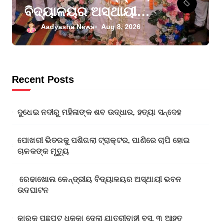
ବିଦ୍ୟାଳୟର ଅସ୍ଥାୟୀ
ଭବନ ଉଦଘାଟନ
Aadyasha News
Aug 8, 2026
Recent Posts
ଦୁଧେଇ ନଦୀରୁ ମହିଳାଙ୍କ ଶବ ଉଦ୍ଧାର, ହତ୍ୟା ସନ୍ଦେହ
ପୋଖରୀ ଭିତରକୁ ପଶିଗଲା ଟ୍ରାକ୍ଟର, ପାଣିରେ ଚାପି ହୋଇ
ଚାଳକଙ୍କ ମୃତ୍ୟୁ
ରେଢାଖୋଲ କେନ୍ଦ୍ରୀୟ ବିଦ୍ୟାଳୟର ଅସ୍ଥାୟୀ ଭବନ
ଉଦଘାଟନ
କାର୍‌କୁ ପଛପଟୁ ଧକ୍କା ଦେଲା ଯାତ୍ରୀବାହୀ ବସ୍‌, ୩ ଆହତ