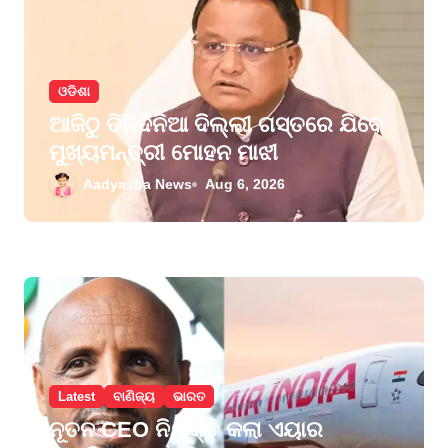
t
i
o
ଓଡିଶା
n
ଆଜିଠୁ ତିନିଦିନିଆ ଦିଲ୍ଲୀ ଗସ୍ତରେ ଯିବେ
ମୁଖ୍ୟମନ୍ତ୍ରୀ ମୋହନ ମାଝୀ
Aadyasha News
Aug 6, 2026
Latest
ବାଣିଜ୍ୟ
ଭାରତ
ନୂତନ CEO ନିଯୁକ୍ତି କଲା ଏୟାର