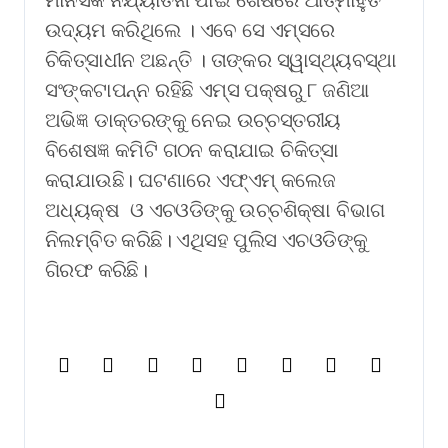
ଉଦ୍ୟମ କରିଥିଲେ । ଏବେ ସେ ଏମ୍‌ସରେ
ଚିକିତ୍ସାଧୀନ ଅଛନ୍ତି । ତାଙ୍କର ସ୍ୱାସ୍ଥ୍ୟବସ୍ଥା
ସଂଙ୍କଟାପନ୍ନ ରହିଛି ଏମ୍ସ ପକ୍ଷରୁ ୮ ଜଣିଆ
ଅଭିଜ୍ଞ ଡାକ୍ତରଙ୍କୁ ନେଇ ଉଚ୍ଚସ୍ତରୀୟ
ବିଶେଷଜ୍ଞ କମିଟି ଗଠନ କରାଯାଇ ଚିକିତ୍ସା
କରାଯାଉଛି। ଘଟଣାରେ ଏଫ୍‌ଏମ୍ କଲେଜ
ଅଧ୍ୟକ୍ଷ ଓ ଏଚଓଡିଙ୍କୁ ଉଚ୍ଚଶିକ୍ଷା ବିଭାଗ
ନିଲମ୍ବିତ କରିଛି। ଏଥିସହ ପୁଲିସ ଏଚଓଡିଙ୍କୁ
ଗିରଫ କରିଛି।