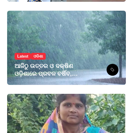
ମୁଖ୍ୟ ସମ୍ଭାଳିବେ ଦାୟିତ୍ବ
Latest
ଓଡିଶା
ଆଜିଠୁ ଉତ୍ତର ଓ ଦକ୍ଷିଣ
ଓଡ଼ିଶାରେ ପ୍ରବଳ ବର୍ଷିବ,
ମୟୂରଭଞ୍ଜ ଓ କେନ୍ଦୁଝରକୁ
ଅରେଞ୍ଜ ଆଲର୍ଟ, ୨୮ ଜିଲ୍ଲାକୁ
ୟେଲୋ ୱାର୍ଣ୍ଣିଂ