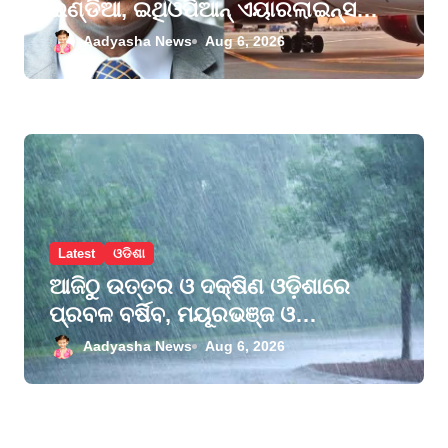
ଇଣ୍ଡିଆ, ଇଥିଓପିଆନ୍ ଏୟାରଲାଇନ୍ସ
ଗ୍ରୁପର ପୂର୍ବତନ ମୁଖ୍ୟ ସମ୍ଭାଳିବେ
Aadyasha News
Aug 6, 2026
ଦାୟିତ୍ବ
Latest
ଓଡିଶା
ଆଜିଠୁ ଉତ୍ତର ଓ ଦକ୍ଷିଣ ଓଡ଼ିଶାରେ
ପ୍ରବଳ ବର୍ଷିବ, ମୟୂରଭଞ୍ଜ ଓ
କେନ୍ଦୁଝରକୁ ଅରେଞ୍ଜ ଆଲର୍ଟ, ୨୮
Aadyasha News
Aug 6, 2026
ଜିଲ୍ଲାକୁ ୟେଲୋ ୱାର୍ଣ୍ଣିଂ