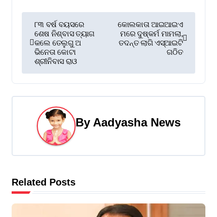
P
୮୩ ବର୍ଷ ବୟସରେ
କୋଲକାତା ଆଇଆଇଏ
ଶେଷ ନିଶ୍ବାସ ତ୍ୟାଗ
ମରେ ଦୁଷ୍କର୍ମ ମାମଲା,
o
କଲେ ତେଲୁଗୁ ଅ
ତଦନ୍ତ ଲାଗି ଏସ୍‌ଆଇଟି
ଭିନେତା କୋଟା
ଗଠିତ
s
ଶ୍ରୀନିବାସ ରାଓ
t
n
a
By
Aadyasha News
v
i
g
Related Posts
a