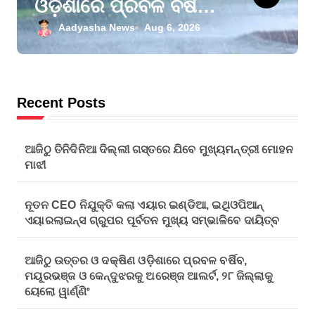
ଓଡ଼ିଶାରେ ପ୍ରବଳ ବର୍ଷିବ,
ମୟୂରଭଞ୍ଜ ଓ
Aadyasha News
Aug 6, 2026
କେନ୍ଦୁଝରକୁ ଅରେଞ୍ଜ
ଆଲର୍ଟ, ୨୮ ଜିଲ୍ଲାକୁ
ୟେଲୋ ୱାର୍ଣ୍ଣିଂ
Recent Posts
ଆଜିଠୁ ତିନିଦିନିଆ ଦିଲ୍ଲୀ ଗସ୍ତରେ ଯିବେ ମୁଖ୍ୟମନ୍ତ୍ରୀ ମୋହନ
ମାଝୀ
ନୂତନ CEO ନିଯୁକ୍ତି କଲା ଏୟାର ଇଣ୍ଡିଆ, ଇଥିଓପିଆନ୍
ଏୟାରଲାଇନ୍ସ ଗ୍ରୁପର ପୂର୍ବତନ ମୁଖ୍ୟ ସମ୍ଭାଳିବେ ଦାୟିତ୍ବ
ଆଜିଠୁ ଉତ୍ତର ଓ ଦକ୍ଷିଣ ଓଡ଼ିଶାରେ ପ୍ରବଳ ବର୍ଷିବ,
ମୟୂରଭଞ୍ଜ ଓ କେନ୍ଦୁଝରକୁ ଅରେଞ୍ଜ ଆଲର୍ଟ, ୨୮ ଜିଲ୍ଲାକୁ
ୟେଲୋ ୱାର୍ଣ୍ଣିଂ