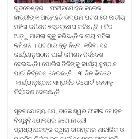
ଭୁବନେଶ୍ବର : ଫକୀରମୋହନ କଲେଜ
ଛାତ୍ରୀଙ୍କ ଆତ୍ମହୁତି ଉଦ୍ୟମ ଘଟଣାରେ ଜାତୀୟ
ମହିଳା କମିଶନ ହସ୍ତକ୍ଷେପ କରିଛନ୍ତି । ନିଜ
ଆଡ଼ୁ ମାମଲା ରୁଜୁ କରିଛନ୍ତି ଜାତୀୟ ମହିଳା
କମିଶନ । ଘଟଣାର ଦୃଢ଼ ନିନ୍ଦା କରିବା ସହ
କାର୍ଯ୍ୟାନୁଷ୍ଠାନ ପାଇଁ କମିଶନ ନିର୍ଦ୍ଦେଶ
ଦେଇଛନ୍ତି। ପୋଲିସ ଡିଜିଙ୍କୁ କାର୍ଯ୍ୟାନୁଷ୍ଠାନ
ପାଇଁ ନିର୍ଦ୍ଦେଶ ଦେଇଛନ୍ତି । ୩ ଦିନ ଭିତରେ
କାର୍ଯ୍ୟାନୁଷ୍ଠାନ ସମ୍ପର୍କିତ ରିପୋର୍ଟ ଦେବାକୁ
ନିର୍ଦ୍ଦେଶ ଦେଇଛନ୍ତି ।
ସୂଚନାଯୋଗ୍ୟ ଯେ, ବାଲେଶ୍ୱର ଫକୀର ମୋହନ
ବିଶ୍ୱବିଦ୍ୟାଳୟର ଜଣେ ଛାତ୍ରୀ
ପ୍ରାଧ୍ୟାପକଙ୍କ ଦ୍ୱାରା ବାରମ୍ବାର ଶାରୀରିକ ଓ
ମାନସିକ ନିର୍ଯ୍ୟାତନା ପାଇଁ ଶେଷରେ ଆତ୍ମାହୁତି