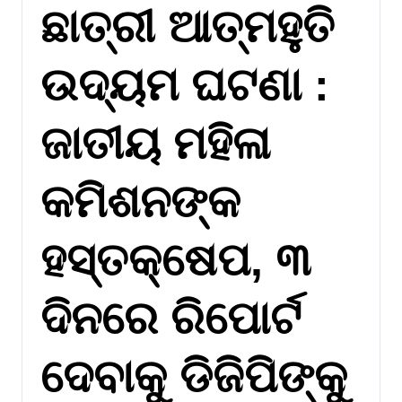
ଛାତ୍ରୀ ଆତ୍ମହୁତି
ଉଦ୍ୟମ ଘଟଣା :
ଜାତୀୟ ମହିଳା
କମିଶନଙ୍କ
ହସ୍ତକ୍ଷେପ, ୩
ଦିନରେ ରିପୋର୍ଟ
ଦେବାକୁ ଡିଜିପିଙ୍କୁ