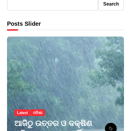
Search
Posts Slider
Latest
ଓଡିଶା
ଆଜିଠୁ ଉତ୍ତର ଓ ଦକ୍ଷିଣ