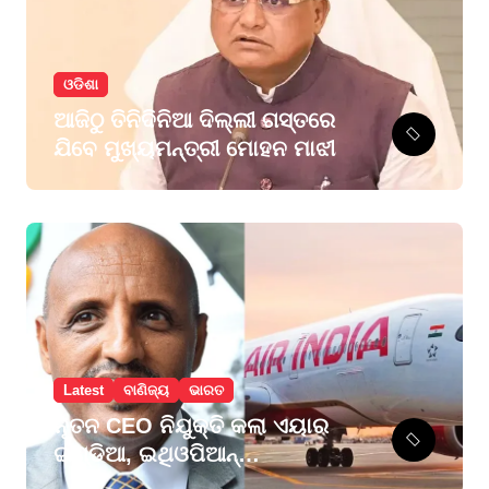
ଓଡିଶା
ଆଜିଠୁ ତିନିଦିନିଆ ଦିଲ୍ଲୀ ଗସ୍ତରେ
ଯିବେ ମୁଖ୍ୟମନ୍ତ୍ରୀ ମୋହନ ମାଝୀ
Latest
ବାଣିଜ୍ୟ
ଭାରତ
ନୂତନ CEO ନିଯୁକ୍ତି କଲା ଏୟାର
ଇଣ୍ଡିଆ, ଇଥିଓପିଆନ୍
ଏୟାରଲାଇନ୍ସ ଗ୍ରୁପର ପୂର୍ବତନ