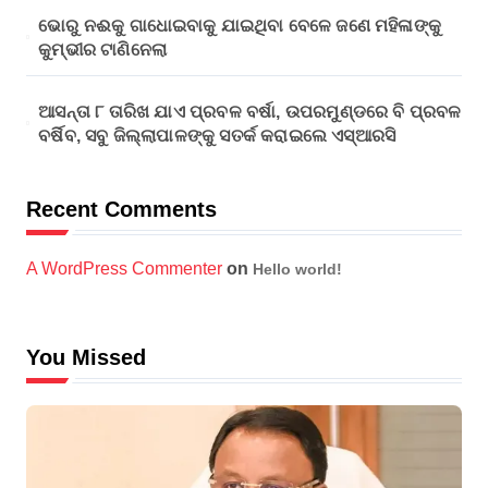
ଭୋରୁ ନଈକୁ ଗାଧୋଇବାକୁ ଯାଇଥିବା ବେଳେ ଜଣେ ମହିଳାଙ୍କୁ
କୁମ୍ଭୀର ଟାଣିନେଲା
ଆସନ୍ତା ୮ ତାରିଖ ଯାଏ ପ୍ରବଳ ବର୍ଷା, ଉପରମୁଣ୍ଡରେ ବି ପ୍ରବଳ
ବର୍ଷିବ, ସବୁ ଜିଲ୍ଲାପାଳଙ୍କୁ ସତର୍କ କରାଇଲେ ଏସ୍‌ଆରସି
Recent Comments
A WordPress Commenter
on
Hello world!
You Missed