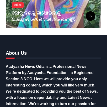
ଓଡିଶା
ଭୋରୁ ନଈକୁ ଗାଧୋଇବାକୁ
ଯାଇଥିବା ବେଳେ ଜଣେ ମହିଳାଙ୍କୁ
କୁମ୍ଭୀର ଟାଣିନେଲା
About Us
Aadyasha News Odia is a Professional News
Platform by Aadyasha Foundation - a Registered
Section 8 NGO. Here we will provide you only
interesting content, which you will like very much.
We’re dedicated to providing you the best of News,
with a focus on dependability and Latest News ,
Information. We’re working to turn our passion for