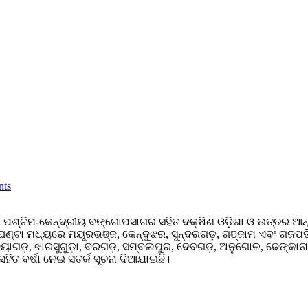
ts
ତୀ ପଶ୍ଚିମ-କେନ୍ଦ୍ରୀୟ ବଙ୍ଗୋପସାଗର ସହିତ ଦକ୍ଷିଣ ଓଡ଼ିଶା ଓ ଉତ୍ତର ଆନ
ଣ୍ଟା ମଧ୍ୟରେ ମୟୂରଭଞ୍ଜ, କେନ୍ଦୁଝର, ସୁନ୍ଦରଗଡ଼, ଗଞ୍ଜାମ ଏବଂ ଗଜପତି ଜ
ନୟାଗଡ଼, ଝାରସୁଗୁଡ଼ା, ବରଗଡ଼, ସମ୍ବଲପୁର, ଦେବଗଡ଼, ଅନୁଗୋଳ, ଢେଙ୍କାନାଳ,
ିତ ବର୍ଷା ନେଇ ସତର୍କ ସୂଚନା ଦିଆଯାଇଛି।