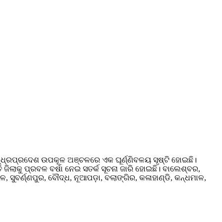
୍ଧ୍ରପ୍ରଦେଶ ଉପକୂଳ ଅଞ୍ଚଳରେ ଏକ ଘୂର୍ଣ୍ଣିବଳୟ ସୃ‌ଷ୍ଟି ହୋଇଛି।
ିଲାକୁ ପ୍ରବଳ ବର୍ଷା ନେଇ ସତର୍କ ସୂଚନା ଜାରି ହୋଇଛି। ବାଲେଶ୍ବର,
 ସୁବର୍ଣ୍ଣପୁର, ବୌଦ୍ଧ, ନୂଆପଡ଼ା, ବଲାଙ୍ଗିର, କଳାହାଣ୍ଡି, କନ୍ଧମାଳ,