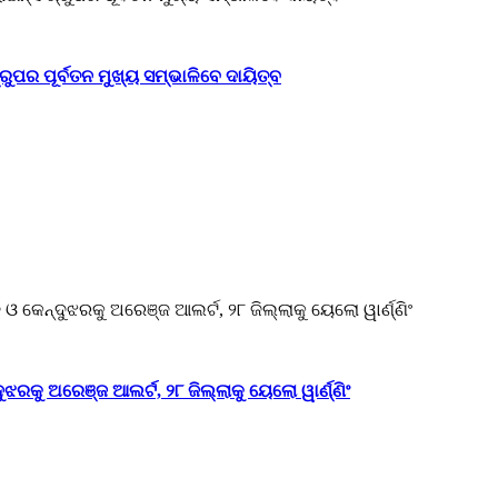
ୁପର ପୂର୍ବତନ ମୁଖ୍ୟ ସମ୍ଭାଳିବେ ଦାୟିତ୍ବ
ଝରକୁ ଅରେଞ୍ଜ ଆଲର୍ଟ, ୨୮ ଜିଲ୍ଲାକୁ ୟେଲୋ ୱାର୍ଣ୍ଣିଂ