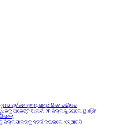
ୁପର ପୂର୍ବତନ ମୁଖ୍ୟ ସମ୍ଭାଳିବେ ଦାୟିତ୍ବ
ଝରକୁ ଅରେଞ୍ଜ ଆଲର୍ଟ, ୨୮ ଜିଲ୍ଲାକୁ ୟେଲୋ ୱାର୍ଣ୍ଣିଂ
ଣିନେଲା
ବୁ ଜିଲ୍ଲାପାଳଙ୍କୁ ସତର୍କ କରାଇଲେ ଏସ୍‌ଆରସି