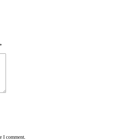
*
me I comment.