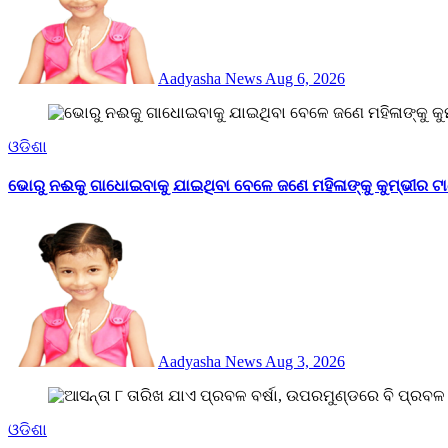
Aadyasha News
Aug 6, 2026
ଓଡିଶା
ଭୋରୁ ନଈକୁ ଗାଧୋଇବାକୁ ଯାଇଥିବା ବେଳେ ଜଣେ ମହିଳାଙ୍କୁ କୁମ୍ଭୀର ଟା
Aadyasha News
Aug 3, 2026
ଓଡିଶା