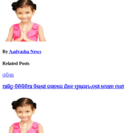
By
Aadyasha News
Related Posts
ଓଡିଶା
ଆଜିଠୁ ତିନିଦିନିଆ ଦିଲ୍ଲୀ ଗସ୍ତରେ ଯିବେ ମୁଖ୍ୟମନ୍ତ୍ରୀ ମୋହନ ମାଝୀ