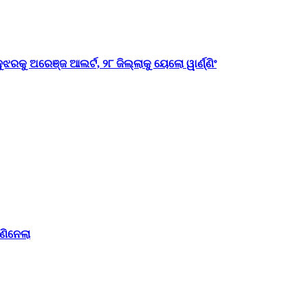
ଝରକୁ ଅରେଞ୍ଜ ଆଲର୍ଟ, ୨୮ ଜିଲ୍ଲାକୁ ୟେଲୋ ୱାର୍ଣ୍ଣିଂ
ଣିନେଲା