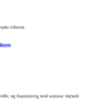
ଣିନେଲା