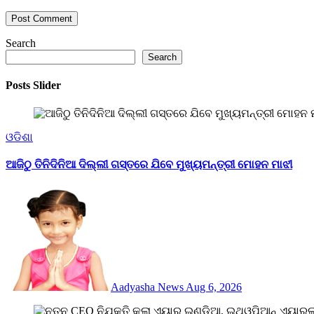
Search
Search
Posts Slider
ଓଡିଶା
ଆଜିଠୁ ତିନିଦିନିଆ ଦିଲ୍ଲୀ ଗସ୍ତରେ ଯିବେ ମୁଖ୍ୟମନ୍ତ୍ରୀ ମୋହନ ମାଝୀ
Aadyasha News
Aug 6, 2026