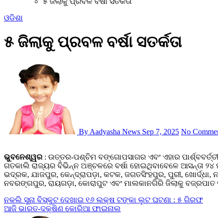
୫ ଜିଲାକୁ ପ୍ରବଳ ବର୍ଷା ସତର୍କତା
ଓଡିଶା
୫ ଜିଲାକୁ ପ୍ରବଳ ବର୍ଷା ସତର୍କତା
By Aadyasha News
Sep 7, 2025
No Commen
ଭୁବନେଶ୍ୱର
: ଉତ୍ତର-ପଶ୍ଚିମ ବଙ୍ଗୋପସାଗର ଏବଂ ଏହାର ପାର୍ଶ୍ବବର୍ତ୍
ଗତକାଲି ରାଜ୍ୟର ବିଭିନ୍ନ ଅଞ୍ଚଳରେ ବର୍ଷା ହୋଇଥିବାବେଳେ ଆସନ୍ତା ୨୪ ଘ
ଭଦ୍ରକ, ଯାଜପୁର, କେନ୍ଦ୍ରାପଡ଼ା, କଟକ, ଜଗତସିଂହପୁର, ପୁରୀ, ଖୋର୍ଦ୍ଧା, 
ନବରଙ୍ଗପୁର, ରାୟଗଡ଼ା, କୋରାପୁଟ ଏବଂ ମାଲକାନଗିରି ଜିଲାକୁ ବଜ୍ରପାତ ସହ
Post
ନକଲି ସୁନା ବିସ୍କୁଟ ଦେଖାଇ ୧୬ ଲକ୍ଷ ଟଙ୍କା ଲୁଟ ଘଟଣା : ୫ ଗିରଫ
ଆଜି ଭାରତ-ଦକ୍ଷିଣ କୋରିଆ ଫାଇନାଲ
navigation