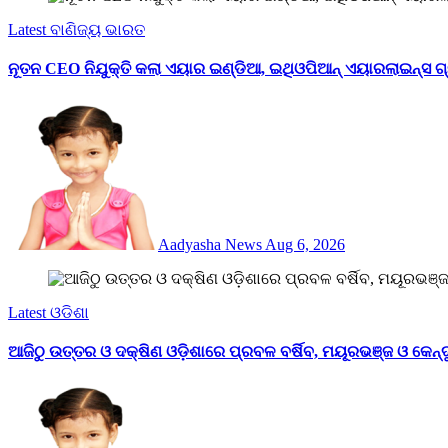
Latest
ବାଣିଜ୍ୟ
ଭାରତ
ନୂତନ CEO ନିଯୁକ୍ତି କଲା ଏୟାର ଇଣ୍ଡିଆ, ଇଥିଓପିଆନ୍ ଏୟାରଲାଇନ୍ସ ଗ୍ର
Aadyasha News
Aug 6, 2026
Latest
ଓଡିଶା
ଆଜିଠୁ ଉତ୍ତର ଓ ଦକ୍ଷିଣ ଓଡ଼ିଶାରେ ପ୍ରବଳ ବର୍ଷିବ, ମୟୂରଭଞ୍ଜ ଓ କେନ୍ଦୁ