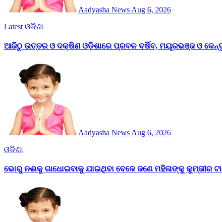
Aadyasha News
Aug 6, 2026
Latest
ଓଡିଶା
ଆଜିଠୁ ଉତ୍ତର ଓ ଦକ୍ଷିଣ ଓଡ଼ିଶାରେ ପ୍ରବଳ ବର୍ଷିବ, ମୟୂରଭଞ୍ଜ ଓ କେନ୍ଦୁ
Aadyasha News
Aug 6, 2026
ଓଡିଶା
ଭୋରୁ ନଈକୁ ଗାଧୋଇବାକୁ ଯାଇଥିବା ବେଳେ ଜଣେ ମହିଳାଙ୍କୁ କୁମ୍ଭୀର ଟା