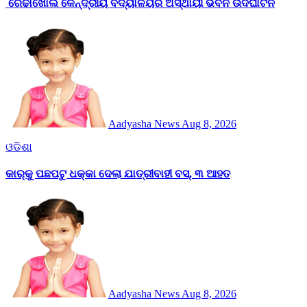
ରେଢାଖୋଲ କେନ୍ଦ୍ରୀୟ ବିଦ୍ୟାଳୟର ଅସ୍ଥାୟୀ ଭବନ ଉଦଘାଟନ
Aadyasha News
Aug 8, 2026
ଓଡିଶା
କାର୍‌କୁ ପଛପଟୁ ଧକ୍କା ଦେଲା ଯାତ୍ରୀବାହୀ ବସ୍‌, ୩ ଆହତ
Aadyasha News
Aug 8, 2026