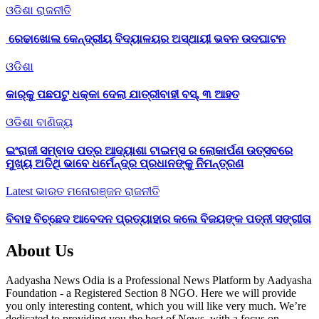
ଓଡିଶା
ରାଜନୀତି
ରେଢାଖୋଲ କେନ୍ଦ୍ରୀୟ ବିଦ୍ୟାଳୟର ଅସ୍ଥାୟୀ ଭବନ ଉଦଘାଟନ
ଓଡିଶା
କାର୍‌କୁ ପଛପଟୁ ଧକ୍କା ଦେଲା ଯାତ୍ରୀବାହୀ ବସ୍‌, ୩ ଆହତ
ଓଡିଶା
ବାଣିଜ୍ୟ
ଇଂରାଜୀ ସମ୍ବାଦ ପତ୍ର ଆଦ୍ୟାଶା ଟାଇମ୍ସ ର ଲୋକାର୍ପଣ ଉତ୍ସବରେ
ମୁଖ୍ୟ ଅତିଥି ଭାବେ ଧର୍ମେନ୍ଦ୍ର ପ୍ରଧାନଙ୍କୁ ନିମନ୍ତ୍ରଣ
Latest
ଭାରତ
ମନୋରଞ୍ଜନ
ରାଜନୀତି
ବିବାହ ବିଚ୍ଛେଦ ଆବେଦନ ପ୍ରତ୍ୟାହାର କଲେ ବିଜୟଙ୍କ ପତ୍ନୀ ସଙ୍ଗୀତା
About Us
Aadyasha News Odia is a Professional News Platform by Aadyasha
Foundation - a Registered Section 8 NGO. Here we will provide
you only interesting content, which you will like very much. We’re
dedicated to providing you the best of News, with a focus on