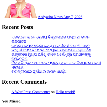
Aadyasha News
Aug 7, 2026
Recent Posts
ରେଢାଖୋଲ କେନ୍ଦ୍ରୀୟ ବିଦ୍ୟାଳୟର ଅସ୍ଥାୟୀ ଭବନ
ଉଦଘାଟନ
କାର୍‌କୁ ପଛପଟୁ ଧକ୍କା ଦେଲା ଯାତ୍ରୀବାହୀ ବସ୍‌, ୩ ଆହତ
ଇଂରାଜୀ ସମ୍ବାଦ ପତ୍ର ଆଦ୍ୟାଶା ଟାଇମ୍ସ ର ଲୋକାର୍ପଣ
ଉତ୍ସବରେ ମୁଖ୍ୟ ଅତିଥି ଭାବେ ଧର୍ମେନ୍ଦ୍ର ପ୍ରଧାନଙ୍କୁ
ନିମନ୍ତ୍ରଣ
ବିବାହ ବିଚ୍ଛେଦ ଆବେଦନ ପ୍ରତ୍ୟାହାର କଲେ ବିଜୟଙ୍କ ପତ୍ନୀ
ସଙ୍ଗୀତା
ବଲାଙ୍ଗୀରରେ ନୂଆଁଖାଇ ଲଗ୍ନ ଧାର୍ଯ୍ୟ
Recent Comments
A WordPress Commenter
on
Hello world!
You Missed