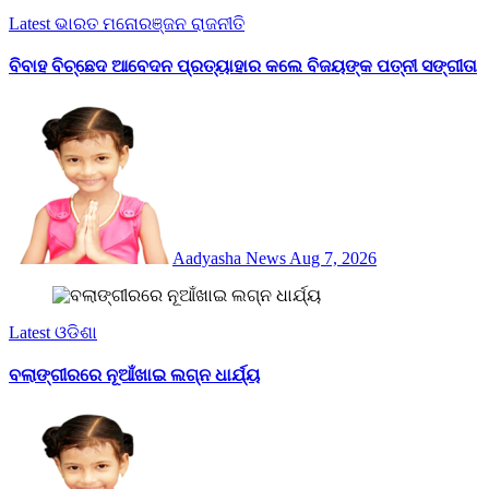
Latest
ଭାରତ
ମନୋରଞ୍ଜନ
ରାଜନୀତି
ବିବାହ ବିଚ୍ଛେଦ ଆବେଦନ ପ୍ରତ୍ୟାହାର କଲେ ବିଜୟଙ୍କ ପତ୍ନୀ ସଙ୍ଗୀତା
Aadyasha News
Aug 7, 2026
Latest
ଓଡିଶା
ବଲାଙ୍ଗୀରରେ ନୂଆଁଖାଇ ଲଗ୍ନ ଧାର୍ଯ୍ୟ