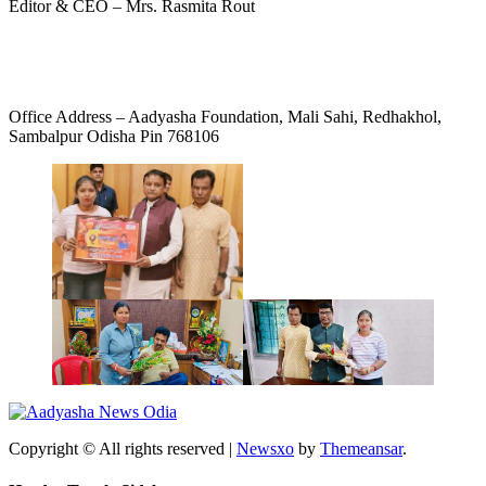
Editor & CEO – Mrs. Rasmita Rout
Mob: +91 9692746459
E-mail: aadyashafoundation2022@gmail.com
Office Address – Aadyasha Foundation, Mali Sahi, Redhakhol,
Sambalpur Odisha Pin 768106
Copyright © All rights reserved
|
Newsxo
by
Themeansar
.