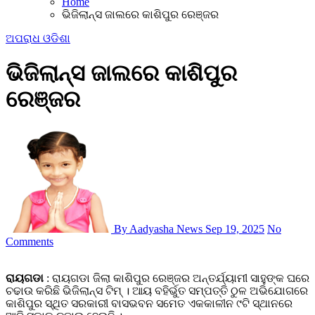
Home
ଭିଜିଲାନ୍ସ ଜାଲରେ କାଶିପୁର ରେଞ୍ଜର
ଅପରାଧ
ଓଡିଶା
ଭିଜିଲାନ୍ସ ଜାଲରେ କାଶିପୁର
ରେଞ୍ଜର
By Aadyasha News
Sep 19, 2025
No
Comments
ରାୟଗଡା
: ରାୟଗଡା ଜିଲା କାଶିପୁର ରେଞ୍ଜର ଅନ୍ତର୍ଯ୍ୟାମୀ ସାହୁଙ୍କ ଘରେ
ଚଢାଉ କରିଛି ଭିଜିଲାନ୍ସ ଟିମ୍‍ । ଆୟ ବହିର୍ଭୁତ ସମ୍ପତ୍ତି ଠୁଳ ଅଭିଯୋଗରେ
କାଶିପୁର ସ୍ଥିତ ସରକାରୀ ବାସଭବନ ସମେତ ଏକକାଳୀନ ୯ଟି ସ୍ଥାନରେ