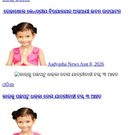
ରେଢାଖୋଲ କେନ୍ଦ୍ରୀୟ ବିଦ୍ୟାଳୟର ଅସ୍ଥାୟୀ ଭବନ ଉଦଘାଟନ
Aadyasha News
Aug 8, 2026
ଓଡିଶା
କାର୍‌କୁ ପଛପଟୁ ଧକ୍କା ଦେଲା ଯାତ୍ରୀବାହୀ ବସ୍‌, ୩ ଆହତ