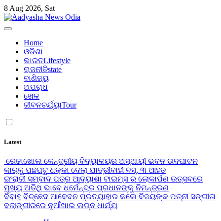
Skip
8 Aug 2026, Sat
to
content
Aadyasha News Odia
Home
ଓଡିଶା
ଭାରତ
Lifestyle
ରାଜନୀତି
state
ବାଣିଜ୍ୟ
ଅପରାଧ
ଖେଳ
ଜୀବନଚର୍ଯ୍ୟା
Tour
Latest
ରେଢାଖୋଲ କେନ୍ଦ୍ରୀୟ ବିଦ୍ୟାଳୟର ଅସ୍ଥାୟୀ ଭବନ ଉଦଘାଟନ
କାର୍‌କୁ ପଛପଟୁ ଧକ୍କା ଦେଲା ଯାତ୍ରୀବାହୀ ବସ୍‌, ୩ ଆହତ
ଇଂରାଜୀ ସମ୍ବାଦ ପତ୍ର ଆଦ୍ୟାଶା ଟାଇମ୍ସ ର ଲୋକାର୍ପଣ ଉତ୍ସବରେ
ମୁଖ୍ୟ ଅତିଥି ଭାବେ ଧର୍ମେନ୍ଦ୍ର ପ୍ରଧାନଙ୍କୁ ନିମନ୍ତ୍ରଣ
ବିବାହ ବିଚ୍ଛେଦ ଆବେଦନ ପ୍ରତ୍ୟାହାର କଲେ ବିଜୟଙ୍କ ପତ୍ନୀ ସଙ୍ଗୀତା
ବଲାଙ୍ଗୀରରେ ନୂଆଁଖାଇ ଲଗ୍ନ ଧାର୍ଯ୍ୟ