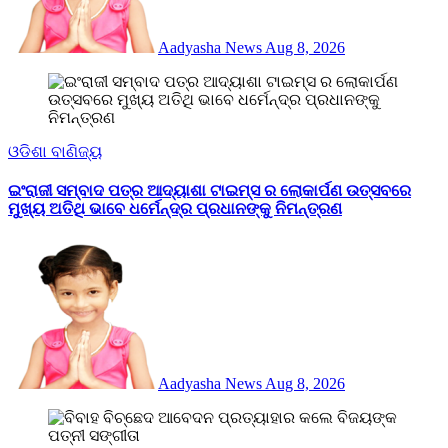
Aadyasha News
Aug 8, 2026
ଓଡିଶା
ବାଣିଜ୍ୟ
ଇଂରାଜୀ ସମ୍ବାଦ ପତ୍ର ଆଦ୍ୟାଶା ଟାଇମ୍ସ ର ଲୋକାର୍ପଣ ଉତ୍ସବରେ
ମୁଖ୍ୟ ଅତିଥି ଭାବେ ଧର୍ମେନ୍ଦ୍ର ପ୍ରଧାନଙ୍କୁ ନିମନ୍ତ୍ରଣ
Aadyasha News
Aug 8, 2026