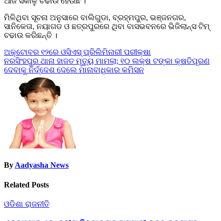
ଆଜି ସକାଳୁ ଚଢାଉ ହେଉଛି ।
ମିଳିଥିବା ସୂଚନା ଅନୁସାରେ ବାଲିଗୁଡା, ବ୍ରହ୍ମପୁର, ଭଞ୍ଜନଗର,
ସାନିକେତା, ନୟାଗଡ ଓ ଛତ୍ରପୁରରେ ଥିବା ବାସଭବନରେ ଭିଜିଲାନ୍ସ ଟିମ୍‍
ଚଢାଉ କରିଛନ୍ତି ।
Post
ଅକ୍ଟୋବର ୧୨ରେ ଓସିଏସ୍‌ ପ୍ରିଲିମିନାରୀ ପରୀକ୍ଷା
ନରସିଂହପୁର ଥାନା ହାଜତ ମୃତ୍ୟୁ ମାମଲା; ୧୦ ଲକ୍ଷ ଟଙ୍କା କ୍ଷତିପୂରଣ
navigation
ଦେବାକୁ ନିର୍ଦ୍ଦେଶ ଦେଲେ ମାନାବାଧିକାର କମିସନ
By
Aadyasha News
Related Posts
ଓଡିଶା
ରାଜନୀତି