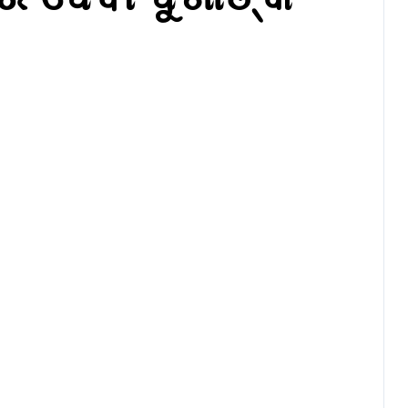
Latest
ଓଡିଶା
ବଲାଙ୍ଗୀରରେ
ନୂଆଁଖାଇ ଲଗ୍ନ