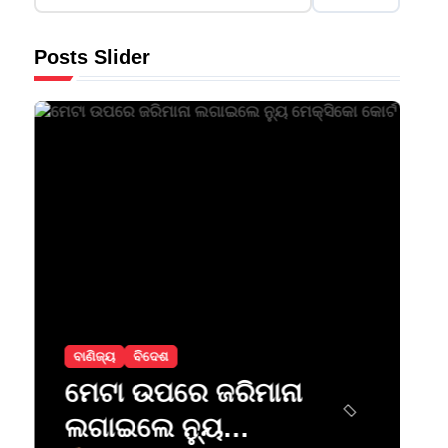
Posts Slider
ବାଣିଜ୍ୟ
ବିଦେଶ
ମେଟା ଉପରେ ଜରିମାନା
ଲଗାଇଲେ ନ୍ୟୁ