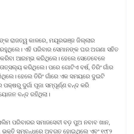
ଧାର୍ଯ୍ୟ
Aadyasha News
Aug 7, 2026
୍କ ରାଜତ୍ୱ କାଳରେ, ମୟୂରଭଞ୍ଜ ଜିଲ୍ଲାର
ାର ରହୁଥିଲେ। ଏହି ପରିବାର ସେମାନଙ୍କ ଘର ଅଗଣା ସହିତ
ନ କରିବା ଆରମ୍ଭ କରିଥିଲେ। ହେଲେ ସେତେବେଳେ
ତ୍ସଲ୍ୟ କରିଥିଲେ। ପରେ ଗୋଟିଏ ବର୍ଷ, ତିରିଂ ଗାଁର
ିଥିଲେ। ହେଲେ ତିରିଂ ଗାଁରେ ଏକ ସମୟରେ ଦୁଇଟି
କ୍ଷରୁ ଦୁର୍ଗା ପୂଜା ସମ୍ପୂର୍ଣ୍ଣ ବନ୍ଦ କରି
 ଆୟୋଜନ ବନ୍ଦ ରହିଥିଲା।
 ମୁସଲିମ ପରିବାରର ସମାଜସେବୀ ବଡ଼ ପୁଅ ନବାବ ଖାନ,
ିଥିବା ଭକ୍ତି ସମ୍ବନ୍ଧରେ ଅବଗତ ହୋଇଥିଲେ ଏବଂ ୧୯୮୨