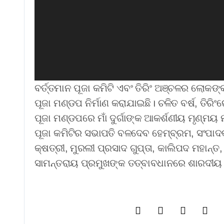
ବର୍ତ୍ତମାନ ପୂଜା କମିଟି ଏବଂ ତିରିଂ ଅଞ୍ଚଳର ଲୋକ
ପୂଜା ମଣ୍ଡପ ନିର୍ମାଣ କରାଯାଇଛି। ଚଳିତ ବର୍ଷ, ତିରିଂ
ପୂଜା ମଣ୍ଡପରେ ମାଁ ଦୁର୍ଗାଙ୍କ ଆକର୍ଶଣୀୟ ମୃଣ୍ମୟ ମୂର୍ତ
ପୂଜା କମିଟିର ସଭାପତି ବଳଦେବ ହେମ୍ବ୍ରମ, ସଂପାଦ
କ୍ଷତ୍ରୀ, ମୁରଲୀ ପ୍ରସାଦ ଗୁପ୍ତା, କାଲିପଦ ମହାନ୍ତ
ସାମନ୍ତରାୟ ପ୍ରମୁଖଙ୍କ ତତ୍ବାବଧାନରେ ଶାରଦୀୟ 