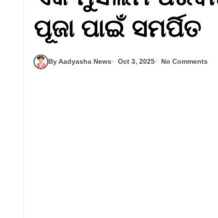
ପୂଜା ପାଇଁ ସମର୍ପିତ
By Aadyasha News
Oct 3, 2025
No Comments
Latest
ଭାରତ
ମନୋରଞ୍ଜନ
ରାଜନୀତି
ବିବାହ ବିଚ୍ଛେଦ
ବେ
ଆବେଦନ ପ୍ରତ୍ୟାହାର