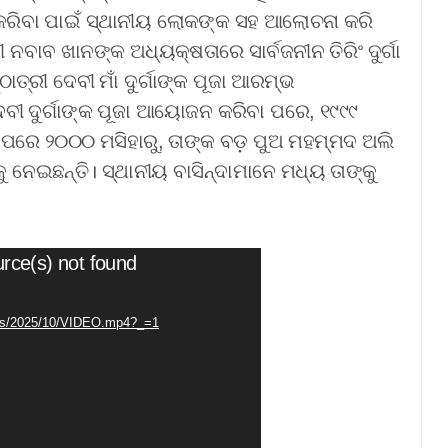
କରିବା ପାଇଁ ସ୍ଥାନୀୟ ଲୋକଙ୍କ ସହ ଆଲୋଚନା କରି
ବାବ ଖାନଙ୍କ ଅଧ୍ୟକ୍ଷତାରେ ସାର୍ବଜନୀନ ତିରିଂ ଦୁର୍ଗା
ାତ୍ରୀ ଦେବୀ ମାଁ ଦୁର୍ଗାଙ୍କ ପୂଜା ଆରମ୍ଭ
ଦେବୀ ଦୁର୍ଗାଙ୍କ ପୂଜା ଆୟୋଜନ କରିବା ପରେ, ୧୯୯୯
ପରେ ୨୦୦୦ ମସିହାରୁ, ତାଙ୍କ ବଡ଼ ପୁଅ ମହମ୍ମଦ ଅଲି
 ନେଇଛନ୍ତି। ସ୍ଥାନୀୟ ବାସିନ୍ଦାମାନେ ମଧ୍ୟ ତାଙ୍କୁ
urce(s) not found
oads/2025/10/VIDEO.mp4?_=1