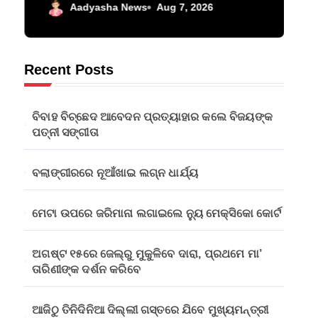
ମେକ୍ସିକୋ କୋର୍ଟ
Aadyasha News
Aug 7, 2026
Recent Posts
ବିବାହ ବିଚ୍ଛେଦ ଆବେଦନ ପ୍ରତ୍ୟାହାର କଲେ ବିଜୟଙ୍କ
ପତ୍ନୀ ସଙ୍ଗୀତା
ବଲାଙ୍ଗୀରରେ ନୂଆଁଖାଇ ଲଗ୍ନ ଧାର୍ଯ୍ୟ
ମେଟା ଉପରେ ଜରିମାନା ଲଗାଇଲେ ନ୍ୟୁ ମେକ୍ସିକୋ କୋର୍ଟ
ଅଗଷ୍ଟ ୧୫ରେ ଜେଲ୍‌ରୁ ମୁକୁଳିବେ ଦାରା, ପ୍ରଥମେ ମା’
ତାରିଣୀଙ୍କ ଦର୍ଶନ କରିବେ
ଆଜିଠୁ ତିନିଦିନିଆ ଦିଲ୍ଲୀ ଗସ୍ତରେ ଯିବେ ମୁଖ୍ୟମନ୍ତ୍ରୀ