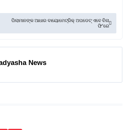
ପିଲାମାନଙ୍କ ଆଧାର ବାୟୋମେଟ୍ରିକ୍ ଅପଡେଟ୍ ଏବେ ବିନା
ଫି’ରେ
adyasha News