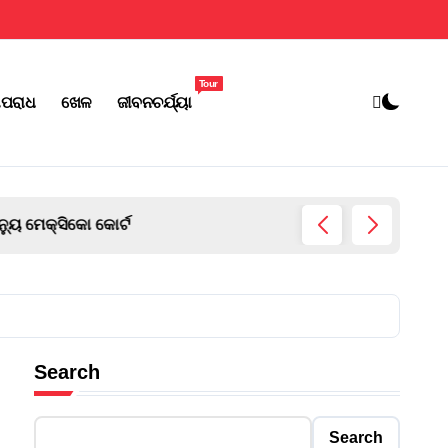
Tour
ପରାଧ
ଖେଳ
ଜୀବନଚର୍ଯ୍ୟା
ଅଗଷ୍ଟ ୧
Search
Search