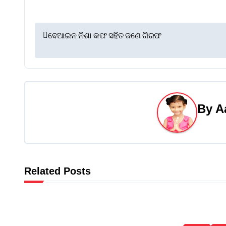
P
ବେଆଇନ ନିଶା କଫ ସହିତ ଜଣେ ଗିରଫ
o
s
t
By
A
n
a
v
Related Posts
i
g
a