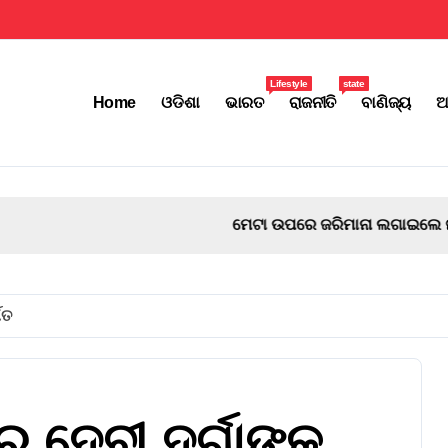
Lifestyle
state
Home
ଓଡିଶା
ଭାରତ
ରାଜନୀତି
ବାଣିଜ୍ୟ
ଅ
ିକୋ କୋର୍ଟ
ିତ
 ଦେବୀ ଦୁର୍ଗାଙ୍କ