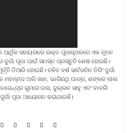
ଙ୍କ ଆର୍ଥିକ ସହାୟତାରେ ଉକ୍ତ ପୂଜାସ୍ଥଳରେ ଏକ ନୂତନ
ରେ ଦୁର୍ଗା ପୂଜା ପାଇଁ ସମସ୍ତ ପ୍ରସ୍ତୁତି ଶେଷ ହୋଇଛି।
୍ତି ତିଆରି ହୋଇଛି। ଚଳିତ ବର୍ଷ ସାର୍ବଜନିନ ତିରିଂ ଦୁର୍ଗା
କ ମହମ୍ମଦ ଅଲି ଖାନ, ଭାଗିରଥି ପାତ୍ର, ଶଙ୍କର ଲାଲ
, ନରେନ୍ଦ୍ର କୁମାର ଦାସ, ଦୁଲ୍ଲବ ସାହୁ ଏବଂ ବାବଲି
ଦୁର୍ଗା ପୂଜା ଆୟୋଜନ କରାଯାଉଛି।