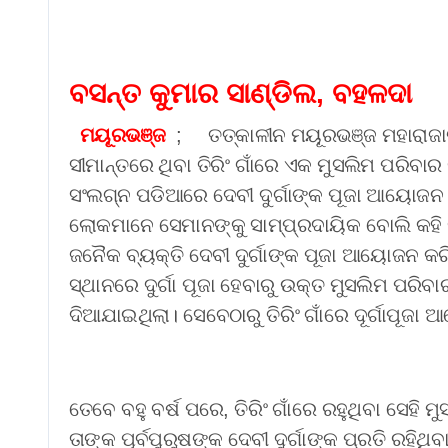
ହନ
କଲେ ବିଜୟଙ୍କ ପତ୍ନୀ
2026
Aadyasha News
Aug 7, 2026
ସଙ୍ଗୀତା
ବସନ୍ତ କୁମାର ସାଣ୍ଡିଲ, ବହଳଦା
ମୟୂରଭଞ୍ଜ
; ତତ୍କାଳୀନ ମୟୂରଭଞ୍ଜ ମହାରାଜାଙ
ସୀମାନ୍ତରେ ଥିବା ତିରିଂ ଗାଁରେ ଏକ ମୁସଲିମ ପରିବ
ସଂଲଗ୍ନ ପଡିଆରେ ଦେବୀ ଦୁର୍ଗାଙ୍କ ପୂଜା ଆୟୋଜ
ଲୋକମାନେ ସେମାନଙ୍କୁ ସାମ୍ପ୍ରଦାୟିକ ବୋଲି କହି ତା
ଜନୈକ ବ୍ୟକ୍ତି ଦେବୀ ଦୁର୍ଗାଙ୍କ ପୂଜା ଆୟୋଜନ କର
ସ୍ଥାନରେ ଦୁର୍ଗା ପୂଜା ହେବାରୁ ଉକ୍ତ ମୁସଲିମ ପରିବାର ପ
ଦିଆଯାଇଥିଲା। ସେବେଠାରୁ ତିରିଂ ଗାଁରେ ଦୂର୍ଗାପୂଜା
ତେବେ ବହୁ ବର୍ଷ ପରେ, ତିରିଂ ଗାଁରେ ରହୁଥିବା ସେହି
ତାଙ୍କ ପୂର୍ବପୁରୁଷଙ୍କ ଦେବୀ ଦୁର୍ଗାଙ୍କ ପ୍ରତି ରହ