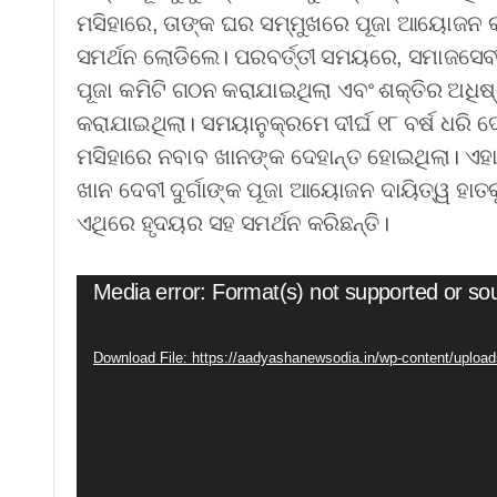
ମସିହାରେ, ତାଙ୍କ ଘର ସମ୍ମୁଖରେ ପୂଜା ଆୟୋଜନ 
ସମର୍ଥନ ଲୋଡିଲେ। ପରବର୍ତ୍ତୀ ସମୟରେ, ସମାଜସେବୀ ନ
ପୂଜା କମିଟି ଗଠନ କରାଯାଇଥିଲା ଏବଂ ଶକ୍ତିର ଅଧିଷ୍ଠ
କରାଯାଇଥିଲା। ସମୟାନୁକ୍ରମେ ଦୀର୍ଘ ୧୮ ବର୍ଷ ଧରି 
ମସିହାରେ ନବାବ ଖାନଙ୍କ ଦେହାନ୍ତ ହୋଇଥିଲା। ଏହା
ଖାନ ଦେବୀ ଦୁର୍ଗାଙ୍କ ପୂଜା ଆୟୋଜନ ଦାୟିତ୍ୱ ହାତକୁ
ଏଥିରେ ହୃଦୟର ସହ ସମର୍ଥନ କରିଛନ୍ତି।
Video
Media error: Format(s) not supported or so
Player
Download File: https://aadyashanewsodia.in/wp-content/upl