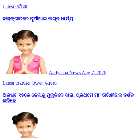
Latest
ଓଡିଶା
ବଲାଙ୍ଗୀରରେ ନୂଆଁଖାଇ ଲଗ୍ନ ଧାର୍ଯ୍ୟ
Aadyasha News
Aug 7, 2026
Latest
ଅପରାଧ
ଓଡିଶା
ଭାରତ
ଅଗଷ୍ଟ ୧୫ରେ ଜେଲ୍‌ରୁ ମୁକୁଳିବେ ଦାରା, ପ୍ରଥମେ ମା’ ତାରିଣୀଙ୍କ ଦର୍ଶନ
କରିବେ