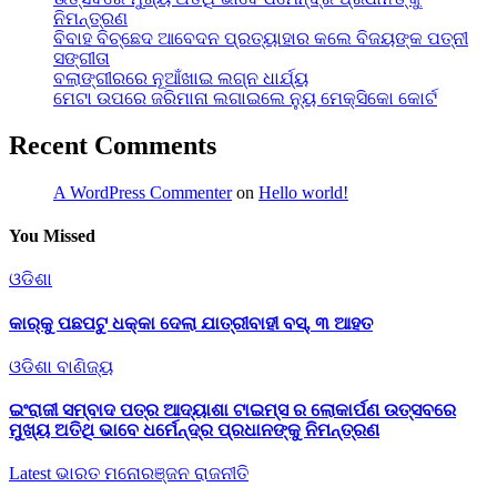
ନିମନ୍ତ୍ରଣ
ବିବାହ ବିଚ୍ଛେଦ ଆବେଦନ ପ୍ରତ୍ୟାହାର କଲେ ବିଜୟଙ୍କ ପତ୍ନୀ
ସଙ୍ଗୀତା
ବଲାଙ୍ଗୀରରେ ନୂଆଁଖାଇ ଲଗ୍ନ ଧାର୍ଯ୍ୟ
ମେଟା ଉପରେ ଜରିମାନା ଲଗାଇଲେ ନ୍ୟୁ ମେକ୍ସିକୋ କୋର୍ଟ
Recent Comments
A WordPress Commenter
on
Hello world!
You Missed
ଓଡିଶା
କାର୍‌କୁ ପଛପଟୁ ଧକ୍କା ଦେଲା ଯାତ୍ରୀବାହୀ ବସ୍‌, ୩ ଆହତ
ଓଡିଶା
ବାଣିଜ୍ୟ
ଇଂରାଜୀ ସମ୍ବାଦ ପତ୍ର ଆଦ୍ୟାଶା ଟାଇମ୍ସ ର ଲୋକାର୍ପଣ ଉତ୍ସବରେ
ମୁଖ୍ୟ ଅତିଥି ଭାବେ ଧର୍ମେନ୍ଦ୍ର ପ୍ରଧାନଙ୍କୁ ନିମନ୍ତ୍ରଣ
Latest
ଭାରତ
ମନୋରଞ୍ଜନ
ରାଜନୀତି