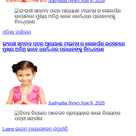
Aadyasha News
Aug 8, 2026
ଓଡିଶା
ବାଣିଜ୍ୟ
ଇଂରାଜୀ ସମ୍ବାଦ ପତ୍ର ଆଦ୍ୟାଶା ଟାଇମ୍ସ ର ଲୋକାର୍ପଣ ଉତ୍ସବରେ
ମୁଖ୍ୟ ଅତିଥି ଭାବେ ଧର୍ମେନ୍ଦ୍ର ପ୍ରଧାନଙ୍କୁ ନିମନ୍ତ୍ରଣ
Aadyasha News
Aug 8, 2026
Latest
ଭାରତ
ମନୋରଞ୍ଜନ
ରାଜନୀତି