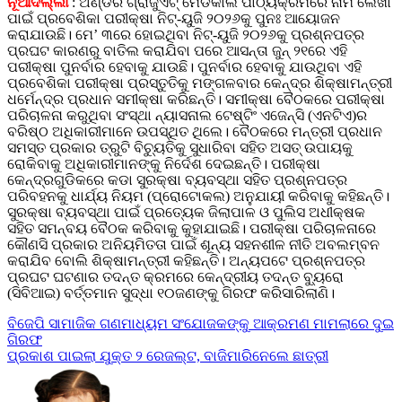
ନୂଆଦିଲ୍ଲୀ
: ଅଣ୍ଡର ଗ୍ରାଜୁଏଟ୍ ମେଡିକାଲ ପାଠ୍ୟକ୍ରମରେ ନାମ ଲେଖା
ପାଇଁ ପ୍ରବେଶିକା ପରୀକ୍ଷା ନିଟ୍-ୟୁଜି ୨୦୨୬କୁ ପୁନଃ ଆୟୋଜନ
କରାଯାଉଛି। ମେ’ ୩ରେ ହୋଇଥିବା ନିଟ୍-ୟୁଜି ୨୦୨୬କୁ ପ୍ରଶ୍ନପତ୍ର
ପ୍ରଘଟ କାରଣରୁ ବାତିଲ କରାଯିବା ପରେ ଆସନ୍ତା ଜୁନ୍ ୨୧ରେ ଏହି
ପରୀକ୍ଷା ପୁନର୍ବାର ହେବାକୁ ଯାଉଛି। ପୁନର୍ବାର ହେବାକୁ ଯାଉଥିବା ଏହି
ପ୍ରବେଶିକା ପରୀକ୍ଷା ପ୍ରସ୍ତୁତିକୁ ମଙ୍ଗଳବାର କେନ୍ଦ୍ର ଶିକ୍ଷାମନ୍ତ୍ରୀ
ଧର୍ମେନ୍ଦ୍ର ପ୍ରଧାନ ସମୀକ୍ଷା କରିଛନ୍ତି। ସମୀକ୍ଷା ବୈଠକରେ ପରୀକ୍ଷା
ପରିଚାଳନା କରୁଥିବା ସଂସ୍ଥା ନ୍ୟାସନାଲ ଟେଷ୍ଟିଂ ଏଜେନ୍ସି (ଏନଟିଏ)ର
ବରିଷ୍ଠ ଅଧିକାରୀମାନେ ଉପସ୍ଥିତ ଥିଲେ। ବୈଠକରେ ମନ୍ତ୍ରୀ ପ୍ରଧାନ
ସମସ୍ତ ପ୍ରକାର ତ୍ରୁଟି ବିଚ୍ୟୁତିକୁ ସୁଧାରିବା ସହିତ ଅସତ୍ ଉପାୟକୁ
ରୋକିବାକୁ ଅଧିକାରୀମାନଙ୍କୁ ନିର୍ଦେଶ ଦେଇଛନ୍ତି। ପରୀକ୍ଷା
କେନ୍ଦ୍ରଗୁଡିକରେ କଡା ସୁରକ୍ଷା ବ୍ୟବସ୍ଥା ସହିତ ପ୍ରଶ୍ନପତ୍ର
ପରିବହନକୁ ଧାର୍ଯ୍ୟ ନିୟମ (ପ୍ରୋଟୋକଲ) ଅନୁଯାୟୀ କରିବାକୁ କହିଛନ୍ତି।
ସୁରକ୍ଷା ବ୍ୟବସ୍ଥା ପାଇଁ ପ୍ରତ୍ୟେକ ଜିଲାପାଳ ଓ ପୁଲିସ ଅଧୀକ୍ଷକ
ସହିତ ସମନ୍ବୟ ବୈଠକ କରିବାକୁ କୁହାଯାଇଛି। ପରୀକ୍ଷା ପରିଚାଳନାରେ
କୌଣସି ପ୍ରକାର ଅନିୟମିତତା ପାଇଁ ଶୂନ୍ୟ ସହନଶୀଳ ନୀତି ଅବଲମ୍ବନ
କରାଯିବ ବୋଲି ଶିକ୍ଷାମନ୍ତ୍ରୀ କହିଛନ୍ତି। ଅନ୍ୟପଟେ ପ୍ରଶ୍ନପତ୍ର
ପ୍ରଘଟ ଘଟଣାର ତଦନ୍ତ କ୍ରମରେ କେନ୍ଦ୍ରୀୟ ତଦନ୍ତ ବ୍ୟୁରୋ
(ସିବିଆଇ) ବର୍ତ୍ତମାନ ସୁଦ୍ଧା ୧୦ଜଣଙ୍କୁ ଗିରଫ କରିସାରିଲାଣି।
Post
ବିଜେପି ସାମାଜିକ ଗଣମାଧ୍ୟମ ସଂଯୋଜକଙ୍କୁ ଆକ୍ରମଣ ମାମଲାରେ ଦୁଇ
ଗିରଫ
navigation
ପ୍ରକାଶ ପାଇଲା ଯୁକ୍ତ ୨ ରେଜଲ୍ଟ, ବାଜିମାରିନେଲେ ଛାତ୍ରୀ