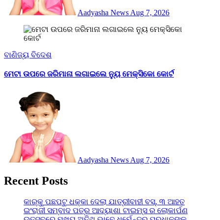
Aadyasha News
Aug 7, 2026
ବାଣିଜ୍ୟ
ବିଦେଶ
ମେଟା ଉପରେ ଜରିମାନା ଲଗାଇଲେ ନ୍ୟୁ ମେକ୍ସିକୋ କୋର୍ଟ
Aadyasha News
Aug 7, 2026
Recent Posts
କାର୍‌କୁ ପଛପଟୁ ଧକ୍କା ଦେଲା ଯାତ୍ରୀବାହୀ ବସ୍‌, ୩ ଆହତ
ଇଂରାଜୀ ସମ୍ବାଦ ପତ୍ର ଆଦ୍ୟାଶା ଟାଇମ୍ସ ର ଲୋକାର୍ପଣ
ଉତ୍ସବରେ ମୁଖ୍ୟ ଅତିଥି ଭାବେ ଧର୍ମେନ୍ଦ୍ର ପ୍ରଧାନଙ୍କୁ