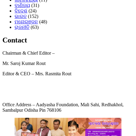
ବାଣିଜ୍ୟ
(31)
ବିଦେଶ
(24)
ଭାରତ
(152)
ମନୋରଞ୍ଜନ
(48)
ରାଜନୀତି
(63)
Contact
Chairman & Chief Editor –
Mr. Saroj Kumar Rout
Editor & CEO – Mrs. Rasmita Rout
Mob: +91 9692746459
E-mail: aadyashafoundation2022@gmail.com
Office Address – Aadyasha Foundation, Mali Sahi, Redhakhol,
Sambalpur Odisha Pin 768106