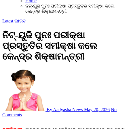
Home
ନିଟ୍-ୟୁଜି ପୁନଃ ପରୀକ୍ଷା ପ୍ରସ୍ତୁତିର ସମୀକ୍ଷା କଲେ
କେନ୍ଦ୍ର ଶିକ୍ଷାମନ୍ତ୍ରୀ
Latest
ଭାରତ
ନିଟ୍-ୟୁଜି ପୁନଃ ପରୀକ୍ଷା
ପ୍ରସ୍ତୁତିର ସମୀକ୍ଷା କଲେ
କେନ୍ଦ୍ର ଶିକ୍ଷାମନ୍ତ୍ରୀ
By Aadyasha News
May 20, 2026
No
Comments