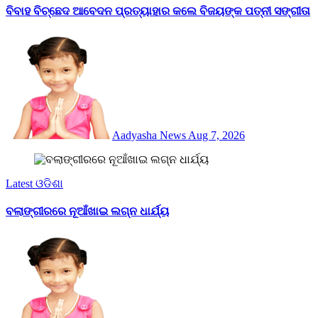
ବିବାହ ବିଚ୍ଛେଦ ଆବେଦନ ପ୍ରତ୍ୟାହାର କଲେ ବିଜୟଙ୍କ ପତ୍ନୀ ସଙ୍ଗୀତା
Aadyasha News
Aug 7, 2026
Latest
ଓଡିଶା
ବଲାଙ୍ଗୀରରେ ନୂଆଁଖାଇ ଲଗ୍ନ ଧାର୍ଯ୍ୟ