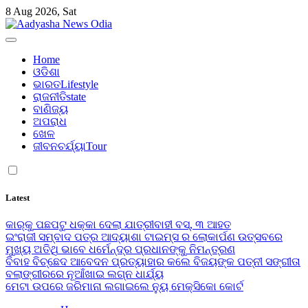
Skip
8 Aug 2026, Sat
to
content
Aadyasha News Odia
Home
ଓଡିଶା
ଭାରତ
Lifestyle
ରାଜନୀତି
state
ବାଣିଜ୍ୟ
ଅପରାଧ
ଖେଳ
ଜୀବନଚର୍ଯ୍ୟା
Tour
Latest
କାର୍‌କୁ ପଛପଟୁ ଧକ୍କା ଦେଲା ଯାତ୍ରୀବାହୀ ବସ୍‌, ୩ ଆହତ
ଇଂରାଜୀ ସମ୍ବାଦ ପତ୍ର ଆଦ୍ୟାଶା ଟାଇମ୍ସ ର ଲୋକାର୍ପଣ ଉତ୍ସବରେ
ମୁଖ୍ୟ ଅତିଥି ଭାବେ ଧର୍ମେନ୍ଦ୍ର ପ୍ରଧାନଙ୍କୁ ନିମନ୍ତ୍ରଣ
ବିବାହ ବିଚ୍ଛେଦ ଆବେଦନ ପ୍ରତ୍ୟାହାର କଲେ ବିଜୟଙ୍କ ପତ୍ନୀ ସଙ୍ଗୀତା
ବଲାଙ୍ଗୀରରେ ନୂଆଁଖାଇ ଲଗ୍ନ ଧାର୍ଯ୍ୟ
ମେଟା ଉପରେ ଜରିମାନା ଲଗାଇଲେ ନ୍ୟୁ ମେକ୍ସିକୋ କୋର୍ଟ