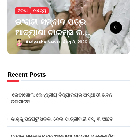
i
ଓଡିଶା
ବାଣିଜ୍ୟ
o
ଇଂରାଜୀ ସମ୍ବାଦ ପତ୍ର
n
ଆଦ୍ୟାଶା ଟାଇମ୍ସ ର
ଲୋକାର୍ପଣ ଉତ୍ସବରେ
Aadyasha News
Aug 8, 2026
ମୁଖ୍ୟ ଅତିଥି ଭାବେ
ଧର୍ମେନ୍ଦ୍ର ପ୍ରଧାନଙ୍କୁ
ନିମନ୍ତ୍ରଣ
Recent Posts
ରେଢାଖୋଲ କେନ୍ଦ୍ରୀୟ ବିଦ୍ୟାଳୟର ଅସ୍ଥାୟୀ ଭବନ
ଉଦଘାଟନ
କାର୍‌କୁ ପଛପଟୁ ଧକ୍କା ଦେଲା ଯାତ୍ରୀବାହୀ ବସ୍‌, ୩ ଆହତ
ଇଂରାଜୀ ସମ୍ବାଦ ପତ୍ର ଆଦ୍ୟାଶା ଟାଇମ୍ସ ର ଲୋକାର୍ପଣ