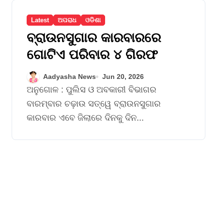
Latest
ଅପରାଧ
ଓଡିଶା
ବ୍ରାଉନସୁଗାର କାରବାରରେ
ଗୋଟିଏ ପରିବାର ୪ ଗିରଫ
Aadyasha News
Jun 20, 2026
ଅନୁଗୋଳ : ପୁଲିସ ଓ ଅବକାରୀ ବିଭାଗର
ବାରମ୍ବାର ଚଢ଼ାଉ ସତ୍ୱେ ବ୍ରାଉନସୁଗାର
କାରବାର ଏବେ ଜିଲାରେ ଦିନକୁ ଦିନ...