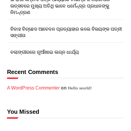
ଉତ୍ସବରେ ମୁଖ୍ୟ ଅତିଥି ଭାବେ ଧର୍ମେନ୍ଦ୍ର ପ୍ରଧାନଙ୍କୁ
ନିମନ୍ତ୍ରଣ
ବିବାହ ବିଚ୍ଛେଦ ଆବେଦନ ପ୍ରତ୍ୟାହାର କଲେ ବିଜୟଙ୍କ ପତ୍ନୀ
ସଙ୍ଗୀତା
ବଲାଙ୍ଗୀରରେ ନୂଆଁଖାଇ ଲଗ୍ନ ଧାର୍ଯ୍ୟ
Recent Comments
A WordPress Commenter
on
Hello world!
You Missed