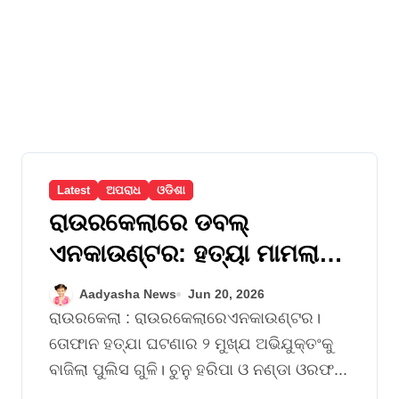
Latest
ଅପରାଧ
ଓଡିଶା
ରାଉରକେଲାରେ ଡବଲ୍
ଏନକାଉଣ୍ଟର: ହତ୍ୟା ମାମଲା
ମୁଖ୍ୟ ଅଭିଯୁକ୍ତ ଚୁନୁ ଓ ସୁଶାନ୍ତ
Aadyasha News
Jun 20, 2026
ଗୁରୁତର
ରାଉରକେଲା : ରାଉରକେଲାରେଏନକାଉଣ୍ଟର।
ତୋଫାନ ହତ୍ଯା ଘଟଣାର ୨ ମୁଖ୍ଯ ଅଭିଯୁକ୍ତଂକୁ
ବାଜିଲା ପୁଲିସ ଗୁଳି। ଚୁନୁ ହରିପା ଓ ନଣ୍ଡା ଓରଫ...