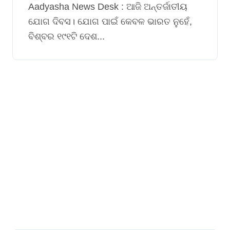
ମାଝୀ
Aadyasha News Desk : ଆଜି ଅନ୍ତର୍ଜାତୀୟ
ଯୋଗ ଦିବସ। ଯୋଗ ପାଇଁ କେବଳ ଭାରତ ନୁହେଁ,
ବିଶ୍ବର ୧୯୧ଟି ଦେଶ...