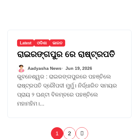
Latest
ଓଡିଶା
ଭାରତ
ରାଇରଙ୍ଗପୁର ରେ ରାଷ୍ଟ୍ରପତି
Aadyasha News
Jun 19, 2026
ଭୁବନେଶ୍ୱର : ରାଇରଙ୍ଗପୁରରେ ପହଞ୍ଚିଲେ
ରାଷ୍ଟ୍ରପତି ଦ୍ରୌପଦୀ ମୁର୍ମୁ। ନିର୍ଦ୍ଧାରିତ ସମୟର
ପ୍ରାୟ ୨ ଘଣ୍ଟା ବିଳମ୍ବରେ ପହଞ୍ଚିଲେ
ମହାମହିମ।...
P
1
2