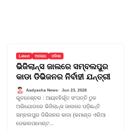
Latest
ଅପରାଧ
ଓଡିଶା
ଭିଜିଲାନ୍ସ ଜାଲରେ ସମ୍ବଲପୁର
କାଡା ଡିଭିଜନର ନିର୍ବାହୀ ଯନ୍ତ୍ରୀ
Aadyasha News
Jun 23, 2026
ଭୁବନେଶ୍ବର : ଆୟବହିର୍ଭୂତ ସଂପତ୍ତି ଠୁଳ
ଅଭିଯୋଗରେ ଭିଜିଲାନ୍ସ ଜାଲରେ ପଡ଼ିଛନ୍ତି
ସମ୍ବଲପୁର ଡିଭିଜନର କାଡା (କମାଣ୍ଡ ଏରିଆ
ଡେଭଲପମେଣ୍ଟ...