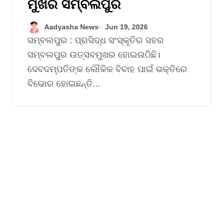
ମୁଖର ସମ୍ବଲପୁର
Aadyasha News
Jun 19, 2026
ସମ୍ବଲପୁର : ପ୍ରସିଦ୍ଧ ସଂସ୍କୃତିର ସହର
ସମ୍ବଲପୁର ଉତ୍ସବମୁଖର ହୋଇଉଠିଛି।
ଦେବଦମ୍ପତିଙ୍କ ଲୌକିକ ବିବାହ ପାଇଁ ଭକ୍ତିରେ
ବି‌ଭୋର ହୋଇଛନ୍ତି...