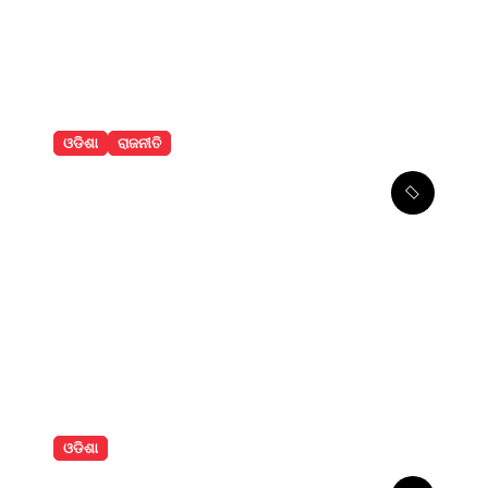
ଓଡିଶା
ରାଜନୀତି
ରେଢାଖୋଲ କେନ୍ଦ୍ରୀୟ
ବିଦ୍ୟାଳୟର ଅସ୍ଥାୟୀ ଭବନ
ଉଦଘାଟନ
ଓଡିଶା
କାର୍‌କୁ ପଛପଟୁ ଧକ୍କା ଦେଲା