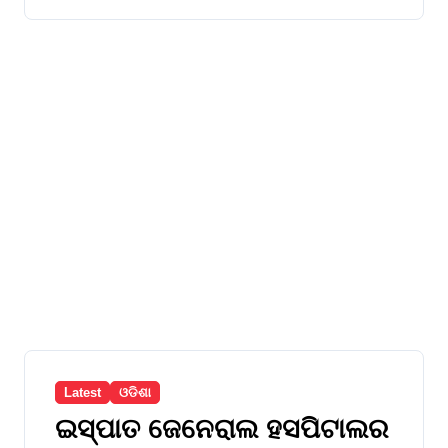
Latest
ଓଡିଶା
ଇସ୍ପାତ ଜେନେରାଲ ହସପିଟାଲର