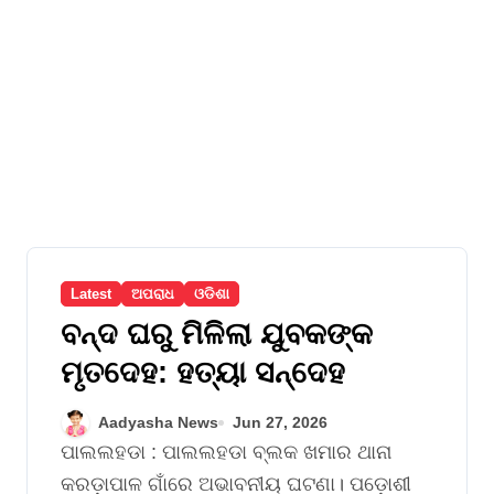
Latest
ଅପରାଧ
ଓଡିଶା
ବନ୍ଦ ଘରୁ ମିଳିଲା ଯୁବକଙ୍କ
ମୃତଦେହ: ହତ୍ୟା ସନ୍ଦେହ
Aadyasha News
Jun 27, 2026
ପାଲଲହଡା : ପାଲଲହଡା ବ୍ଲକ ଖମାର ଥାନା
କରଡ଼ାପାଳ ଗାଁରେ ଅଭାବନୀୟ ଘଟଣା। ପଡ଼ୋଶୀ