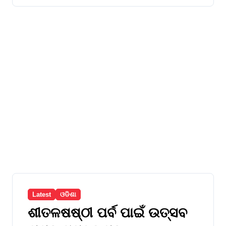
Latest
ଓଡିଶା
ଶୀତଳଷଷ୍ଠୀ ପର୍ବ ପାଇଁ ଉତ୍ସବ