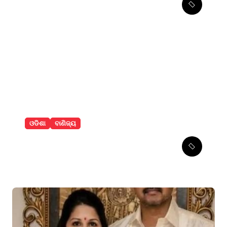
ଯାତ୍ରୀବାହୀ ବସ୍‌, ୩ ଆହତ
ଓଡିଶା
ବାଣିଜ୍ୟ
ଇଂରାଜୀ ସମ୍ବାଦ ପତ୍ର ଆଦ୍ୟାଶା
ଟାଇମ୍ସ ର ଲୋକାର୍ପଣ ଉତ୍ସବରେ
ମୁଖ୍ୟ ଅତିଥି ଭାବେ ଧର୍ମେନ୍ଦ୍ର
ପ୍ରଧାନଙ୍କୁ ନିମନ୍ତ୍ରଣ