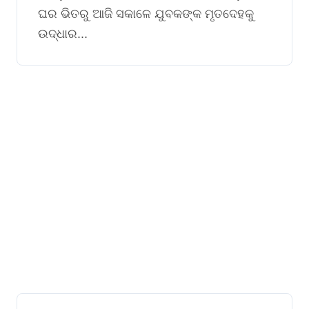
ଘର ଭିତରୁ ଆଜି ସକାଳେ ଯୁବକଙ୍କ ମୃତଦେହକୁ
ଉଦ୍ଧାର...