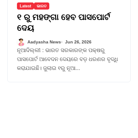
Latest
ଭାରତ
୧ ରୁ ମହଙ୍ଗା ହେବ ପାସପୋର୍ଟ
ଦେୟ
Aadyasha News
Jun 26, 2026
ନୂଆଦିଲ୍ଲୀ : ଭାରତ ସରକାରଙ୍କ ପକ୍ଷରୁ
ପାସପୋର୍ଟ ଆବେଦନ ଦେୟରେ ବଡ଼ ଧରଣର ବୃଦ୍ଧି
କରାଯାଇଛି। ଜୁଲାଇ ୧ରୁ ନୂଆ...