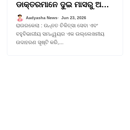
ଡାକ୍ତରମାନେ ଦୁଇ ମାସରୁ ଅଧିକ
ସମୟ ଧରି କୋମାରେ ରହିଥିବା
Aadyasha News
Jun 23, 2026
୫୨ ବର୍ଷୀୟ ରୋଗୀକୁ ସୁସ୍ଥ କଲେ
ରାଉରକେଲା : ଉନ୍ନତ ଚିକିତ୍ସା ସେବା ଏବଂ
ବହୁବିଭାଗୀୟ ସମନ୍ୱୟର ଏକ ଉଲ୍ଲେଖନୀୟ
ଉଦାହରଣ ସୃଷ୍ଟି କରି,...