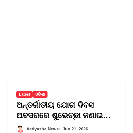
Latest
ଓଡିଶା
ଅନ୍ତର୍ଜାତୀୟ ଯୋଗ ଦିବସ
ଅବସରରେ ଶୁଭେଚ୍ଛା ଜଣାଇଲେ
ମୁଖ୍ୟମନ୍ତ୍ରୀ ମୋହନ ଚରଣ
Aadyasha News
Jun 21, 2026