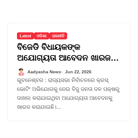
Latest
ଓଡିଶା
ରାଜନୀତି
ବିଜେଡି ବିଧାୟକଙ୍କ
ଅଯୋଗ୍ୟତା ଆବେଦନ ଖାରଜ
କଲେ ବାଚସ୍ପତି
Aadyasha News
Jun 22, 2026
ଭୁବନେଶ୍ବର : ରାଜ୍ୟସଭା ନିର୍ବାଚନରେ କ୍ରସ୍‌
ଭୋଟିଂ ଅଭିଯୋଗକୁ ନେଇ ବିଜୁ ଜନତା ଦଳ ପକ୍ଷରୁ
ଦାଖଲ କରାଯାଇଥିବା ଅଯୋଗ୍ୟତା ଆବେଦନକୁ
ଖାରଜ କରାଯାଇଛି।...