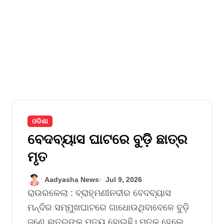
ଓଡିଶା
ବେଦବ୍ୟାସ ଘାଟରେ ବୁଡ଼ି ଛାତ୍ର
ମୃତ
Aadyasha News
Jul 9, 2026
ରାଉରକେଲା : ବ୍ରାହ୍ମଣୀନଦୀର ବେଦବ୍ୟାସ
ମନ୍ଦିର ସମ୍ମୁଖଘାଟରେ ଗାଧୋଉଥିବାବେଳେ ବୁଡ଼ି
ଜଣେ ଛାତ୍ରଙ୍କ ମୃତ୍ୟୁ ହୋଇଛି। ମୃତକ ହେଲେ