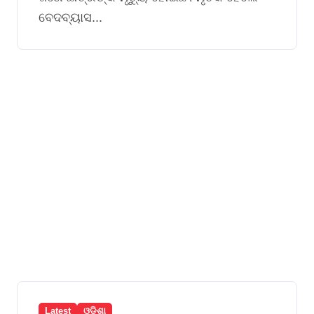
ବେଦବ୍ୟାସ...
Latest
ଓଡିଶା