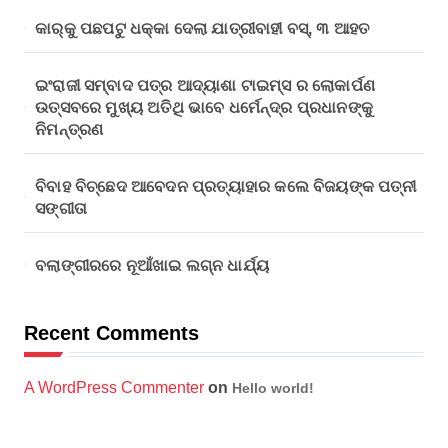
କାର୍‌କୁ ପଛପଟୁ ଧକ୍କା ଦେଲା ଯାତ୍ରୀବାହୀ ବସ୍‌, ୩ ଆହତ
ଇଂରାଜୀ ସମ୍ବାଦ ପତ୍ର ଆଦ୍ୟାଶା ଟାଇମ୍ସ ର ଲୋକାର୍ପଣ
ଉତ୍ସବରେ ମୁଖ୍ୟ ଅତିଥି ଭାବେ ଧର୍ମେନ୍ଦ୍ର ପ୍ରଧାନଙ୍କୁ
ନିମନ୍ତ୍ରଣ
ବିବାହ ବିଚ୍ଛେଦ ଆବେଦନ ପ୍ରତ୍ୟାହାର କଲେ ବିଜୟଙ୍କ ପତ୍ନୀ
ସଙ୍ଗୀତା
ବଲାଙ୍ଗୀରରେ ନୂଆଁଖାଇ ଲଗ୍ନ ଧାର୍ଯ୍ୟ
Recent Comments
A WordPress Commenter
on
Hello world!