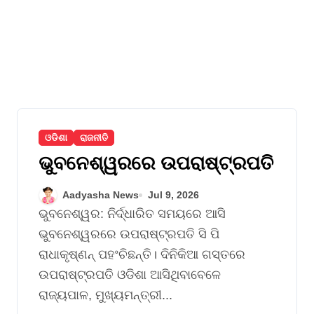
ଓଡିଶା
ରାଜନୀତି
ଭୁବନେଶ୍ୱରରେ ଉପରାଷ୍ଟ୍ରପତି
Aadyasha News
Jul 9, 2026
ଭୁବନେଶ୍ୱର: ନିର୍ଦ୍ଧାରିତ ସମୟରେ ଆସି
ଭୁବନେଶ୍ୱରରେ ଉପରାଷ୍ଟ୍ରପତି ସି ପି
ରାଧାକୃଷ୍ଣନ୍ ପହଂଚିଛନ୍ତି। ଦିନିକିଆ ଗସ୍ତରେ
ଉପରାଷ୍ଟ୍ରପତି ଓଡିଶା ଆସିଥିବାବେଳେ
ରାଜ୍ୟପାଳ, ମୁଖ୍ୟମନ୍ତ୍ରୀ...