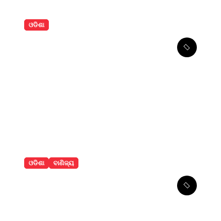
ଓଡିଶା
କାର୍‌କୁ ପଛପଟୁ ଧକ୍କା ଦେଲା
ଯାତ୍ରୀବାହୀ ବସ୍‌, ୩ ଆହତ
ଓଡିଶା
ବାଣିଜ୍ୟ
ଇଂରାଜୀ ସମ୍ବାଦ ପତ୍ର ଆଦ୍ୟାଶା
ଟାଇମ୍ସ ର ଲୋକାର୍ପଣ ଉତ୍ସବରେ
ମୁଖ୍ୟ ଅତିଥି ଭାବେ ଧର୍ମେନ୍ଦ୍ର
ପ୍ରଧାନଙ୍କୁ ନିମନ୍ତ୍ରଣ