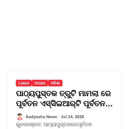
Latest
ଅପରାଧ
ଓଡିଶା
ପାଠ୍ୟପୁସ୍ତକ ତ୍ରୁଟି ମାମଲା ରେ
ପୂର୍ବତନ ଏସ୍‌ସିଇଆର୍‌ଟି ପୂର୍ବତନ
ନିର୍ଦ୍ଦେଶକ ମନୋଜ ପାଢ଼ୀ ଅଟକ
Aadyasha News
Jul 14, 2026
ଭୁବନେଶ୍ବର: ପାଠ୍ୟପୁସ୍ତକରେପୂର୍ବତନ