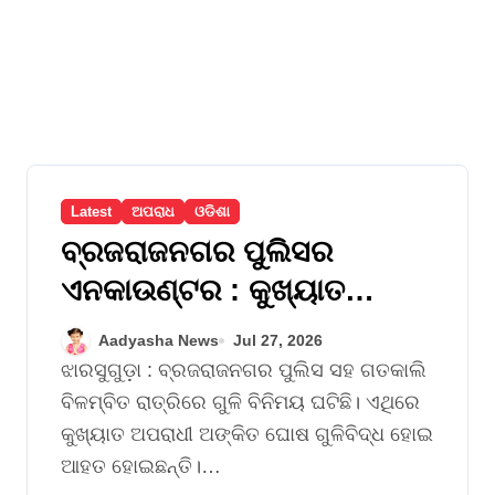
Latest
ଅପରାଧ
ଓଡିଶା
ବ୍ରଜରାଜନଗର ପୁଲିସର
ଏନକାଉଣ୍ଟର : କୁଖ୍ୟାତ
ଅପରାଧୀ ଅଙ୍କିତ ଘୋଷ ଆହତ
Aadyasha News
Jul 27, 2026
ଝାରସୁଗୁଡ଼ା : ବ୍ରଜରାଜନଗର ପୁଲିସ ସହ ଗତକାଲି
ବିଳମ୍ବିତ ରାତ୍ରିରେ ଗୁଳି ବିନିମୟ ଘଟିଛି। ଏଥିରେ
କୁଖ୍ୟାତ ଅପରାଧୀ ଅଙ୍କିତ ଘୋଷ ଗୁଳିବିଦ୍ଧ ହୋଇ
ଆହତ ହୋଇଛନ୍ତି।…