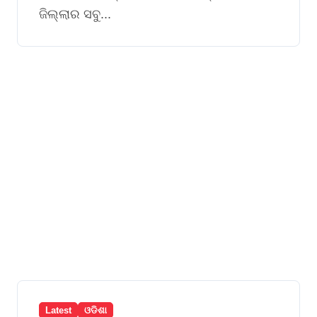
ଜିଲ୍ଲାର ସବୁ...
Latest
ଓଡିଶା