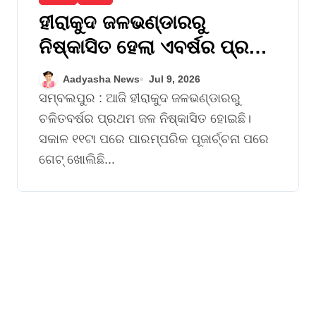
ହୀରାକୁଦ ଜଳଭଣ୍ଡାରରୁ
ନିଷ୍କାସିତ ହେଲା ଏବର୍ଷର ପ୍ରଥମ
ବନ୍ୟାଜଳ
Aadyasha News
Jul 9, 2026
ସମ୍ବଲପୁର : ଆଜି ହୀରାକୁଦ ଜଳଭଣ୍ଡାରରୁ
ଚଳିତବର୍ଷର ପ୍ରଥମ ଜଳ ନିଷ୍କାସିତ ହୋଇଛି।
ସକାଳ ୧୧ଟା ପରେ ପାରମ୍ପରିକ ପୂଜାର୍ଚ୍ଚନା ପରେ
ଗେଟ୍‌ ଖୋଲିଛି...