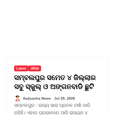
Latest
ଓଡିଶା
ସମ୍ବଲପୁର ସମେତ ୪ ଜିଲ୍ଲାର
ସବୁ ସ୍କୁଲ୍ ଓ ଅଙ୍ଗନବାଡି ଛୁଟି
Aadyasha News
Jul 28, 2026
ସମ୍ବଲପୁର : ରାଜ୍ୟ ସାରା ପ୍ରବଳ ବର୍ଷା ଜାରି
ରହିଛି। ଏହାର ପ୍ରଭାବରେ ଆଜି ରାଜ୍ୟର ୪