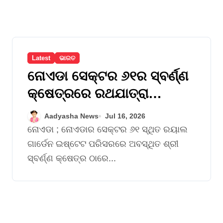
Latest
ଭାରତ
ନୋଏଡା ସେକ୍ଟର ୬୧ର ସ୍ବର୍ଣ୍ଣ
କ୍ଷେତ୍ରରେ ରଥଯାତ୍ରା
ଆୟୋଜନ
Aadyasha News
Jul 16, 2026
ନୋଏଡା ; ନୋଏଡାର ସେକ୍ଟର ୬୧ ସ୍ଥିତ ରୟାଲ
ଗାର୍ଡେନ ଇଷ୍ଟେଟ ପରିସରରେ ଅବସ୍ଥିତ ଶ୍ରୀ
ସ୍ବର୍ଣ୍ଣ କ୍ଷେତ୍ର ଠାରେ...