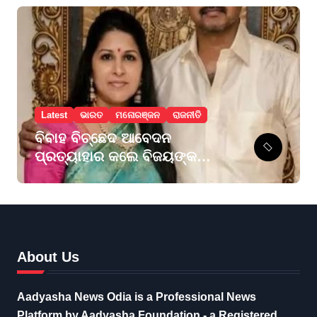
Latest
ଭାରତ
ମନୋରଞ୍ଜନ
ରାଜନୀତି
ବିବାହ ବିଚ୍ଛେଦ ଆବେଦନ
ପ୍ରତ୍ୟାହାର କଲେ ବିଜୟଙ୍କ
ପତ୍ନୀ ସଙ୍ଗୀତା
About Us
Aadyasha News Odia is a Professional News
Platform by Aadyasha Foundation - a Registered