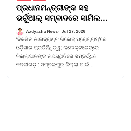
ପ୍ରଧାନମନ୍ତ୍ରୀଙ୍କ ସହ
ଭର୍ଚୁଆଲ୍ ସମ୍ବାଦରେ ସାମିଲ
ହେଲେ ସମ୍ବଲପୁରର
Aadyasha News
Jul 27, 2026
ଅଖିଳେନ୍ଦ୍ର ଶାସନୀ
‘ବିକଶିତ ଭାଇବ୍ରାଣ୍ଟ ଭିଲେଜ୍ ପ୍ରୋଗ୍ରାମ୍’ରେ
ଓଡ଼ିଶାର ପ୍ରତିନିଧିତ୍ୱ; କଲେକ୍ଟରେଟ୍‌ରେ
ଜିଲ୍ଲାପାଳଙ୍କ ଉପସ୍ଥିତିରେ ସମ୍ବର୍ଦ୍ଧିତ
କଦଳୀଗଡ଼ : ସମ୍ବଲପୁର ଜିଲ୍ଲା ପାଇଁ...