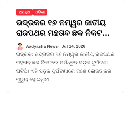
ଅପରାଧ
ଓଡିଶା
ଭଦ୍ରକର ୧୬ ନମ୍ୱର ଜାତୀୟ
ରାଜପଥର ମହତାବ ଛକ ନିକଟରେ
ମର୍ମନ୍ତୁଦ ସଡ଼କ ଦୁର୍ଘଟଣା : ଜଣେ
Aadyasha News
Jul 14, 2026
ମୃତ, ୨ ଗୁରୁତର
ଭଦ୍ରକ: ଭଦ୍ରକର ୧୬ ନମ୍ୱର ଜାତୀୟ ରାଜପଥର
ମହତାବ ଛକ ନିକଟରେ ମର୍ମନ୍ତୁଦ ସଡ଼କ ଦୁର୍ଘଟଣା
ଘଟିଛି। ଏହି ସଡ଼କ ଦୁର୍ଘଟଣାରେ ଜଣେ ଲୋକଙ୍କର
ମୃତ୍ୟୁ ହୋଇଥିବା...