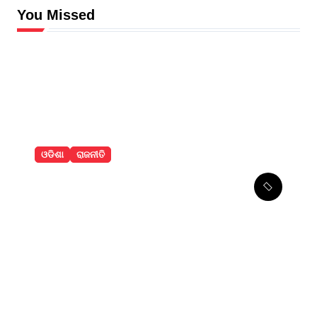
You Missed
ଓଡିଶା
ରାଜନୀତି
ରେଢାଖୋଲ କେନ୍ଦ୍ରୀୟ
ବିଦ୍ୟାଳୟର ଅସ୍ଥାୟୀ ଭବନ
ଉଦଘାଟନ