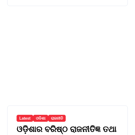
Latest
ଓଡିଶା
ରାଜନୀତି
ଓଡ଼ିଶାର ବରିଷ୍ଠ ରାଜନୀତିଜ୍ଞ ତଥା