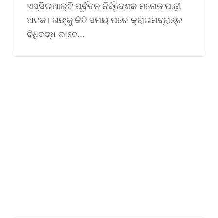
ଏସ୍‌ସିଇଆର୍‌ଟି ପୂର୍ବତନ ନିର୍ଦ୍ଦେଶକ ମନୋଜ ପାଢ଼ୀ
ଅଟକ। ତାଙ୍କୁ କିଛି ସମୟ ପରେ କ୍ରାଇମବ୍ରାଞ୍ଚ
ବିଧିବଦ୍ଧ ଭାବେ...