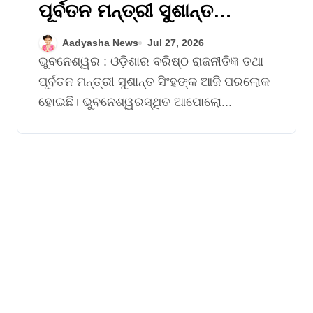
ପୂର୍ବତନ ମନ୍ତ୍ରୀ ସୁଶାନ୍ତ
ସିଂହଙ୍କ ପରଲୋକ
Aadyasha News
Jul 27, 2026
ଭୁବନେଶ୍ୱର : ଓଡ଼ିଶାର ବରିଷ୍ଠ ରାଜନୀତିଜ୍ଞ ତଥା
ପୂର୍ବତନ ମନ୍ତ୍ରୀ ସୁଶାନ୍ତ ସିଂହଙ୍କ ଆଜି ପରଲୋକ
ହୋଇଛି। ଭୁବନେଶ୍ୱରସ୍ଥିତ ଆପୋଲୋ...