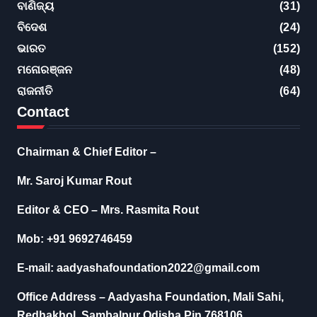
ବାଣିଜ୍ୟ
(31)
ବିଦେଶ
(24)
ଭାରତ
(152)
ମନୋରଞ୍ଜନ
(48)
ରାଜନୀତି
(64)
Contact
Chairman & Chief Editor –
Mr. Saroj Kumar Rout
Editor & CEO – Mrs. Rasmita Rout
Mob: +91 9692746459
E-mail: aadyashafoundation2022@gmail.com
Office Address – Aadyasha Foundation, Mali Sahi,
Redhakhol, Sambalpur Odisha Pin 768106